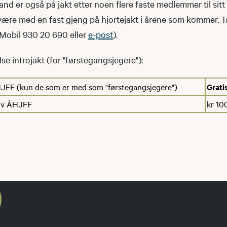
and er også på jakt etter noen flere faste medlemmer til sitt 
å være med en fast gjeng på hjortejakt i årene som kommer. 
Mobil 930 20 690 eller
e-post
).
lse introjakt (for "førstegangsjegere"):
FF (kun de som er med som "førstegangsjegere")
Grati
av ÅHJFF
kr 10