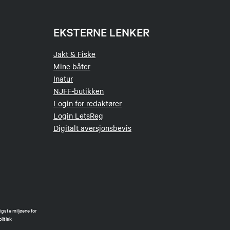
EKSTERNE LENKER
Jakt & Fiske
Mine båter
Inatur
NJFF-butikken
Login for redaktører
Login LetsReg
Digitalt aversjonsbevis
gste miljøene for
litisk