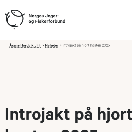
Åsane Hordvik JFF
Nyheter
Introjakt på hjort høsten 2025
Introjakt på hjor