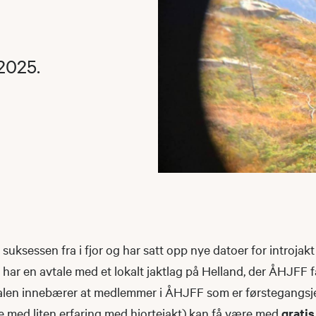
2025.
suksessen fra i fjor og har satt opp nye datoer for introjakt
 har en avtale med et lokalt jaktlag på Helland, der ÅHJFF får 
talen innebærer at medlemmer i ÅHJFF som er førstegangsje
ere med liten erfaring med hjortejakt) kan få være med
gratis