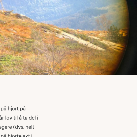
 på hjort på
lov til å ta del i
gere (dvs. helt
på hjortejakt i