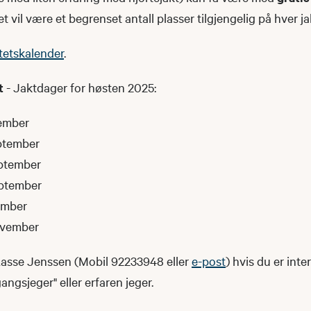
t vil være et begrenset antall plasser tilgjengelig på hver j
itetskalender
.
rt
- Jaktdager for høsten 2025:
tember
eptember
eptember
eptember
ember
ovember
asse Jenssen (Mobil 92233948 eller
e-post
) hvis du er inte
ngsjeger" eller erfaren jeger.