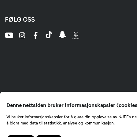
FØLG OSS
Denne nettsiden bruker informasjonskapsler (cookie
Vi bruker informasjonskapsler for å gjøre din opplevelse av NJFFs net
å bidra med data til statistikk, analyse og kommunikasjon.
Norges Jeger- og Fiskerf
formidling av kunnskap om
engasjement i mange sa