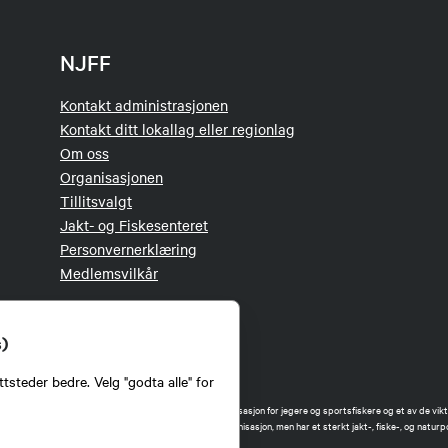
NJFF
Kontakt administrasjonen
Kontakt ditt lokallag eller regionlag
Om oss
Organisasjonen
Tillitsvalgt
Jakt- og Fiskesenteret
Personvernerklæring
Medlemsvilkår
s)
tsteder bedre. Velg "godta alle" for
orbund (NJFF) er landets eneste landsdekkende organisasjon for jegere og sportsfiskere og et av de vikti
 jakt og fiske i Norge. Vi er en partipolitisk nøytral organisasjon, men har et sterkt jakt-, fiske-, og naturpo
ker.