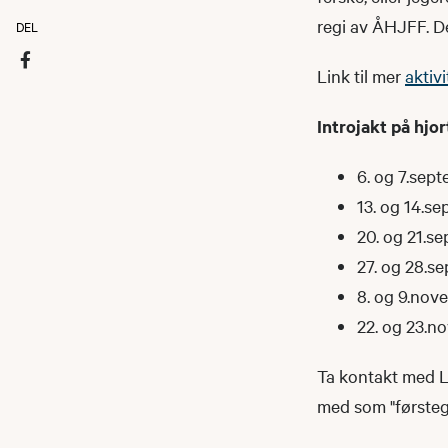
regi av ÅHJFF. De
DEL
Link til mer
aktiv
Introjakt på hjo
6. og 7.sep
13. og 14.s
20. og 21.s
27. og 28.s
8. og 9.nov
22. og 23.n
Ta kontakt med L
med som "førstega