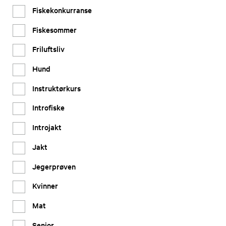
Fiskekonkurranse
Fiskesommer
Friluftsliv
Hund
Instruktørkurs
Introfiske
Introjakt
Jakt
Jegerprøven
Kvinner
Mat
Senior