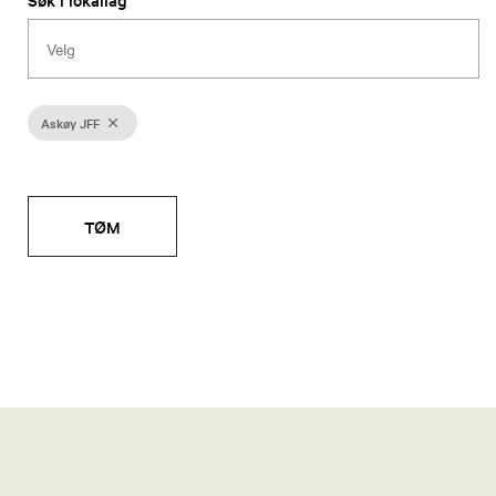
Askøy JFF
TØM