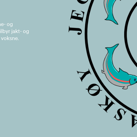
ne- og
lbyr jakt- og
g voksne.