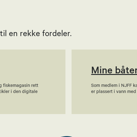
l en rekke fordeler.
Mine båte
g fiskemagasin rett
Som medlem i NJFF kan 
ikler i den digitale
er plassert i vann med