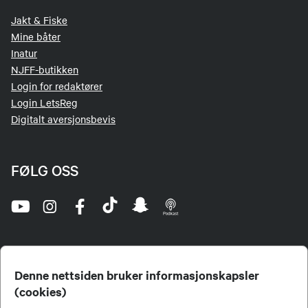
Jakt & Fiske
Mine båter
Inatur
NJFF-butikken
Login for redaktører
Login LetsReg
Digitalt aversjonsbevis
FØLG OSS
Denne nettsiden bruker informasjonskapsler
(cookies)
Norges Jeger- og Fiskerforbund (NJFF) er landets eneste landsdekkende organisasjon for