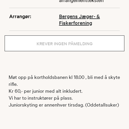
Arrangør:
Bergens Jæger- &
Fiskerforening
KREVER INGEN PÅMELDING
Møt opp på kortholdsbanen kl 18.00 , bli med å skyte
rifle.
Kr 60,- per junior med alt inkludert.
Vi har to instruktører på plass.
Juniorskyting er annenhver tirsdag. (Oddetallsuker)