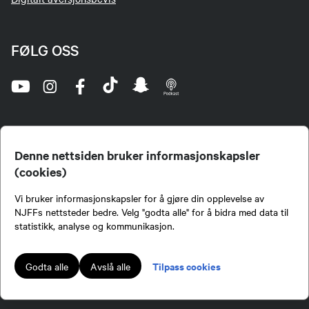
FØLG OSS
Denne nettsiden bruker informasjonskapsler
(cookies)
Norges Jeger- og Fiskerforbund (NJFF) er landets eneste landsdekkende organisasjon for
Vi bruker informasjonskapsler for å gjøre din opplevelse av
jegere og sportsfiskere og et av de viktigste miljøene for formidling av kunnskap om jakt og
fiske i Norge. Vi er en partipolitisk nøytral organisasjon, men har et sterkt jakt-, fiske-, og
NJFFs nettsteder bedre. Velg "godta alle" for å bidra med data til
naturpolitisk engasjement i mange saker.
statistikk, analyse og kommunikasjon.
Norges Jeger- og Fiskerforbund benytter informasjonskapsler på nettsiden.
Lokalforeninger tilsluttet Norges Jeger- og Fiskerforbund har ansvar for innhold de
Tilpass cookies
Godta alle
Avslå alle
publiserer på njff.no.