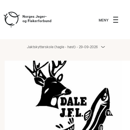
MENY
Jaktskytterskole (hagle - høst) - 29-09-2026