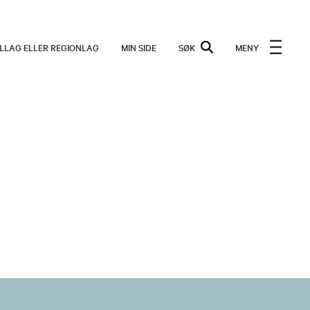
ALLAG ELLER REGIONLAG
MIN SIDE
SØK
MENY