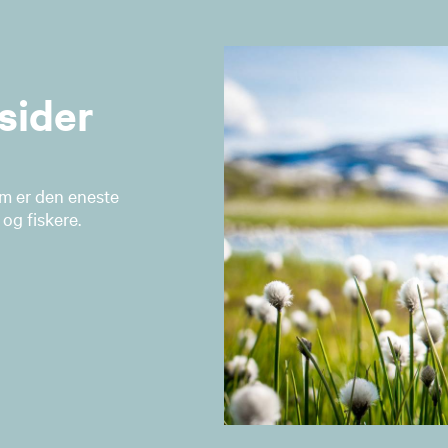
sider
om er den eneste
og fiskere.