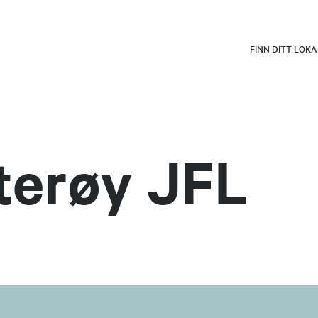
FINN DITT LOK
terøy JFL