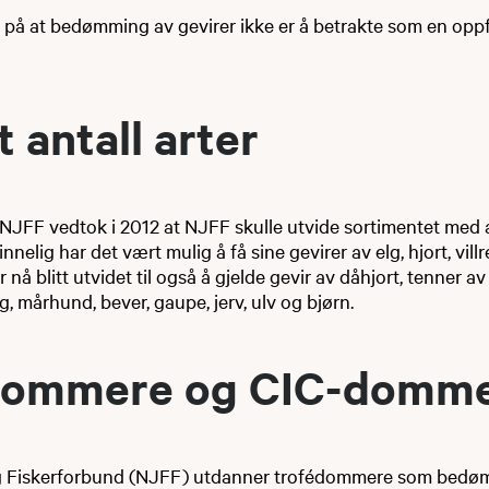
på at bedømming av gevirer ikke er å betrakte som en oppfo
t antall arter​
 NJFF vedtok i 2012 at NJFF skulle utvide sortimentet med 
elig har det vært mulig å få sine gevirer av elg, hjort, villr
nå blitt utvidet til også å gjelde gevir av dåhjort, tenner av 
g, mårhund, bever, gaupe, jerv, ulv og bjørn.
dommere og ​CIC-domm
og Fiskerforbund (NJFF) utdanner trofédommere som bedøm