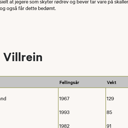
elt at jegere som skyter rødrev og bever tar vare på skalle
og også får dette bedømt.​
Villrein
Fellingsår
Vekt
and
1967
129
1993
85
1982
91