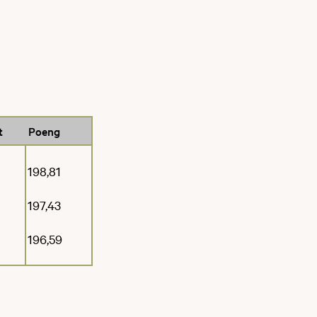
t
Poeng
198,81
197,43
196,59