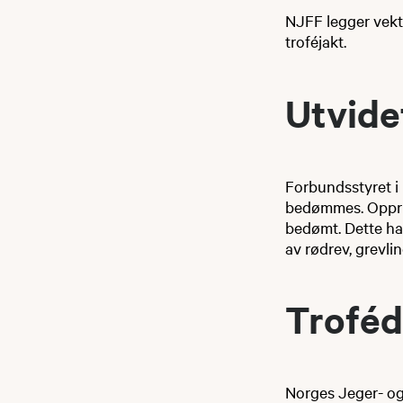
NJFF legger vekt 
troféjakt.
​​Utvide
Forbundsstyret i
bedømmes. Opprinn
bedømt. Dette har 
av rødrev, grevlin
Trofé
​Norges Jeger- 