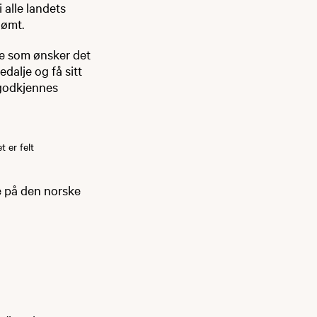
 alle landets
dømt.
De som ønsker det
dalje og få sitt
l godkjennes
 er felt
e på den norske