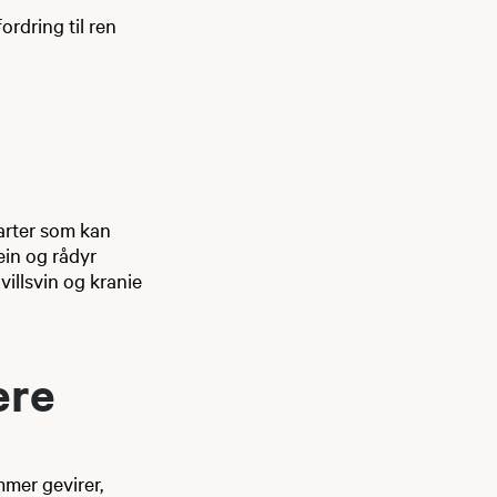
rdring til ren
arter som kan
ein og rådyr
villsvin og kranie
ere
mer gevirer,