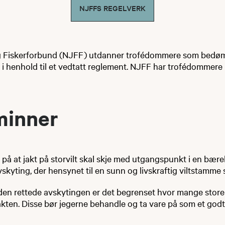
NJFFS REGELVERK
g Fiskerforbund (NJFF) utdanner trofédommere som bedøm
 i henhold til et vedtatt reglement. NJFF har trofédommere i
er​​​​​​
på at jakt på storvilt skal skje med utgangspunkt i en bære
skyting, der hensynet til en sunn og livskraftig viltstamme s
den rettede avskytingen er det begrenset hvor mange stor
jakten. Disse bør jegerne behandle og ta vare på som et go