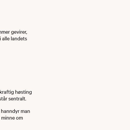
mer gevirer,
 alle landets
kraftig høsting
tår sentralt.
e hanndyr man
dt minne om