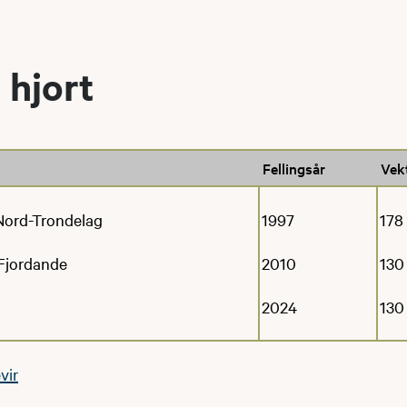
 hjort
Fellingsår
Vek
 Nord-Trondelag
1997
178
 Fjordande
2010
130
2024
130
vir