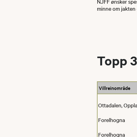
NJFF ønsker spesi
minne om jakten 
Topp 3 
Villreinområde
Ottadalen, Oppl
Forelhogna
Forelhogna