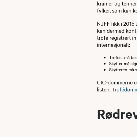
kranier og tenner
fylker, som kan k
​NJFF fikk i 2015
kan dermed konta
trofé registrert i
internasjonalt:
Trofeet må be
Skytter må si
Skytteren må se
CIC-dommerne er 
listen.
Trofédomm
Rødrev