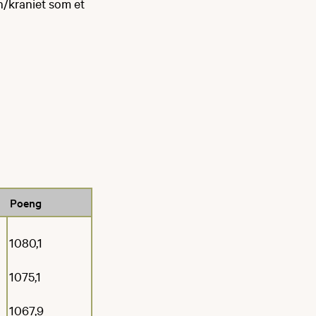
n/kraniet som et
Poeng
1080,1
1075,1
1067,9