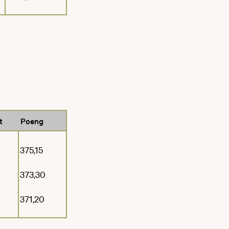
t
Poeng
375,15
373,30
371,20