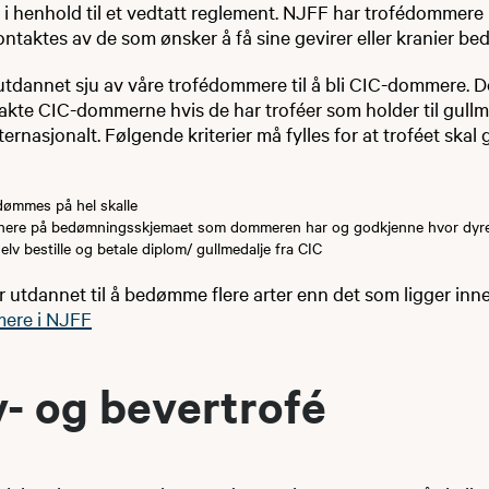
 i henhold til et vedtatt reglement. NJFF har trofédommere i
ontaktes av de som ønsker å få sine gevirer eller kranier be
 utdannet sju av våre trofédommere til å bli CIC-dommere. 
kte CIC-dommerne hvis de har troféer som holder til gullme
nternasjonalt. Følgende kriterier må fylles for at troféet ska
dømmes på hel skalle
gnere på bedømningsskjemaet som dommeren har og godkjenne hvor dyret
lv bestille og betale diplom/ gullmedalje fra CIC
utdannet til å bedømme flere arter enn det som ligger inn
ere i NJFF
- og bevertrofé​