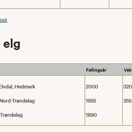
evir
 elg
Fellingsår
Vek
Elvdal, Hedmark
2000
320
 Nord-Trøndelag
1955
355
-Trøndelag
1890