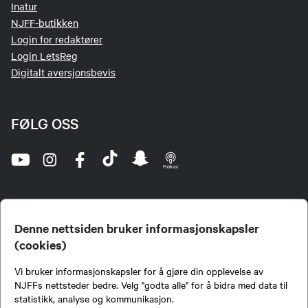
Inatur
NJFF-butikken
Login for redaktører
Login LetsReg
Digitalt aversjonsbevis
FØLG OSS
Denne nettsiden bruker informasjonskapsler
(cookies)
Norges Jeger- og Fiskerforbund (NJFF) er landets eneste landsdekkende organisasjon for
Vi bruker informasjonskapsler for å gjøre din opplevelse av
jegere og sportsfiskere og et av de viktigste miljøene for formidling av kunnskap om jakt og
fiske i Norge. Vi er en partipolitisk nøytral organisasjon, men har et sterkt jakt-, fiske-, og
NJFFs nettsteder bedre. Velg "godta alle" for å bidra med data til
naturpolitisk engasjement i mange saker.
statistikk, analyse og kommunikasjon.