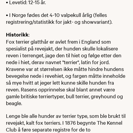
• Levetid: 12-15 år.
• I Norge fødes det 4-10 valpekull årlig (felles
registrering/statistikk for jakt- og showvariant).
Historikk
:
Fox terrier glatthår er avlet frem i England som
spesialist på revejakt, der hunden skulle lokalisere
reven i terrenget, jage den til hiet og følge etter den
nede i hiet, derav navnet "terrier", latin for jord.
Kravene var at størrelsen ikke måtte hindre hundens
bevegelse nede i revehiet, og fargen måtte inneholde
så mye hvitt at jeger lett kunne skille hunden fra
reven. Rasens opprinnelse skal blant annet være
gamle britiske terriertyper, bull terrier, greyhound og
beagle.
Lenge ble alle hunder av terrier type, som ble brukt til
revejakt, kalt fox terriers. I 1876 begynte The Kennel
Club å føre separate registre for de to