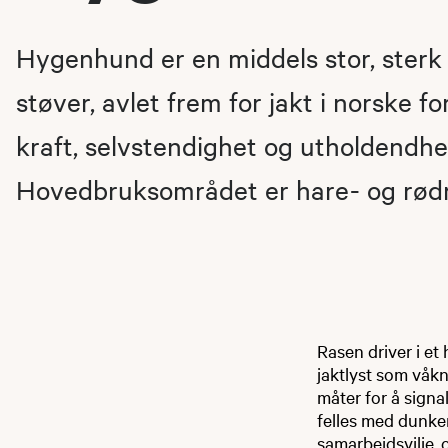
Hygenhund er en middels stor, sterk
støver, avlet frem for jakt i norske f
kraft, selvstendighet og utholdendhe
Hovedbruksområdet er hare- og rødr
Rasen driver i e
jaktlyst som våkn
måter for å signa
felles med dunke
samarbeidsvilje, 