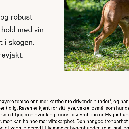
 og robust
orhold med sin
t i skogen.
evjakt.
t høyere tempo enn mer kortbeinte drivende hunder*, og har
er tidlig. Rasen er kjent for sitt lyse, vakre losmål som hund
lisere til jegeren hvor langt unna losdyret den er. Hygenhun
r, men kan ha noe mer viltskarphet. Den har god trenbarhet
og et vennlig gemytt. Hjemme er hygenhunden rolig, snill og 