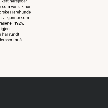
ikert harejeger
 som var slik han
 Norske Harehunde
m vi kjenner som
asene i 1924,
igjen.
n har rundt
eraser for å