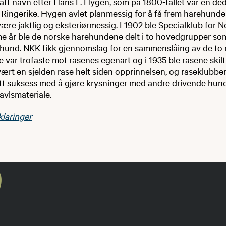
tt navn etter Hans F. Hygen, som på 1800-tallet var en ded
 Ringerike. Hygen avlet planmessig for å få frem harehunder
ære jaktlig og eksteriørmessig. I 1902 ble Specialklub for
me år ble de norske harehundene delt i to hovedgrupper so
und. NKK fikk gjennomslag for en sammenslåing av de to r
var trofaste mot rasenes egenart og i 1935 ble rasene skilt 
rt en sjelden rase helt siden opprinnelsen, og raseklubbe
att suksess med å gjøre krysninger med andre drivende hund
 avlsmateriale.
klaringer