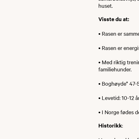
huset.
Visste du at:
• Rasen er samm
• Rasen er energ
• Med riktig treni
familiehunder.
• Boghøyde* 47-5
• Levetid: 10-12 år
• I Norge fødes d
Historikk
: