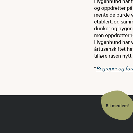
Hygenhund har få
og oppdretter på
mente de burde v
etablert, og sam
dunker og hygenh
men oppdretterne 
Hygenhund har væ
årtusenskiftet h
tilføre rasen nytt
*
Begreper og for
Bli medlem!