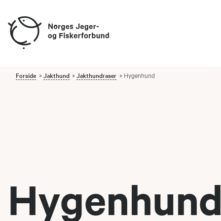
Forside
Jakthund
Jakthundraser
Hygenhund
Hygenhun