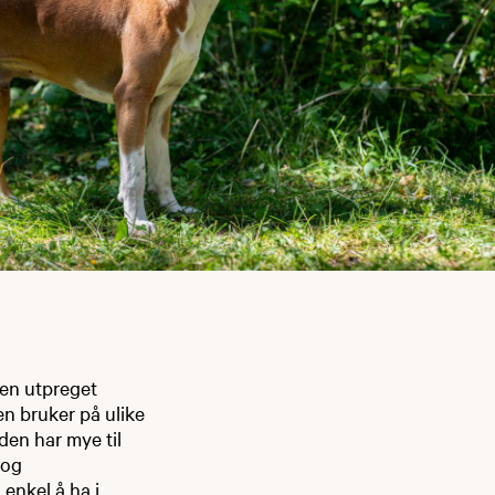
 en utpreget
en bruker på ulike
den har mye til
 og
enkel å ha i