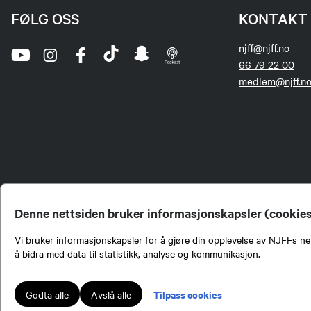
FØLG OSS
KONTAKT 
njff@njff.no
66 79 22 00
medlem@njff.n
Denne nettsiden bruker informasjonskapsler (cookie
Vi bruker informasjonskapsler for å gjøre din opplevelse av NJFFs net
å bidra med data til statistikk, analyse og kommunikasjon.
Norges Jeger- og Fiskerf
formidling av kunnskap om
engasjement i mange sa
Tilpass cookies
Godta alle
Avslå alle
Norges Jeger- og Fisker