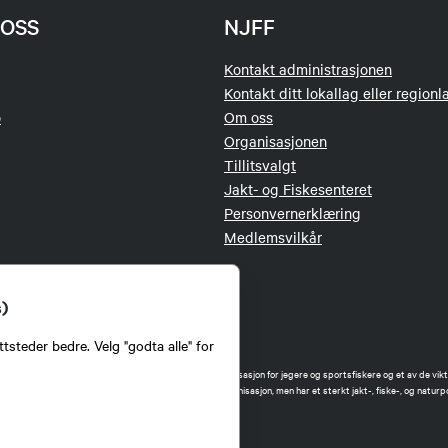
OSS
NJFF
Kontakt administrasjonen
Kontakt ditt lokallag eller regionl
o
Om oss
Organisasjonen
Tillitsvalgt
Jakt- og Fiskesenteret
Personvernerklæring
Medlemsvilkår
s)
tsteder bedre. Velg "godta alle" for
orbund (NJFF) er landets eneste landsdekkende organisasjon for jegere og sportsfiskere og et av de vikti
 jakt og fiske i Norge. Vi er en partipolitisk nøytral organisasjon, men har et sterkt jakt-, fiske-, og naturpo
ker.
forbund benytter informasjonskapsler på nettsiden.