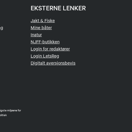
EKSTERNE LENKER
Jakt & Fiske
ag
Mine båter
Inatur
NJFF-butikken
Login for redaktører
Login LetsReg
Digitalt aversjonsbevis
gste miljøene for
litisk