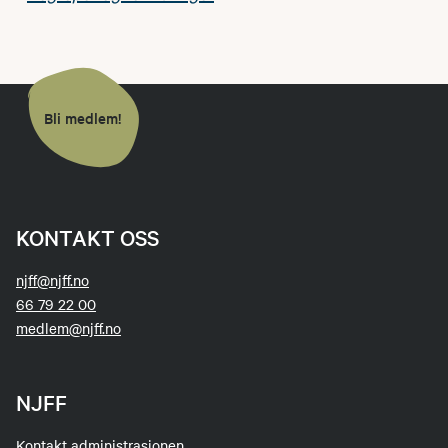
Bli medlem!
KONTAKT OSS
njff@njff.no
66 79 22 00
medlem@njff.no
NJFF
Kontakt administrasjonen