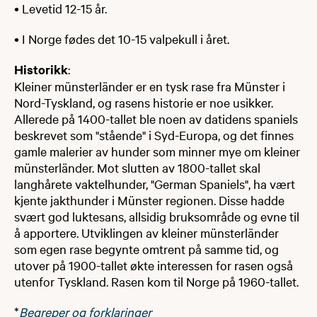
• Levetid 12-15 år.
• I Norge fødes det 10-15 valpekull i året.
Historikk
:
Kleiner münsterländer er en tysk rase fra Münster i
Nord-Tyskland, og rasens historie er noe usikker.
Allerede på 1400-tallet ble noen av datidens spaniels
beskrevet som "stående" i Syd-Europa, og det finnes
gamle malerier av hunder som minner mye om kleiner
münsterländer. Mot slutten av 1800-tallet skal
langhårete vaktelhunder, "German Spaniels", ha vært
kjente jakthunder i Münster regionen. Disse hadde
svært god luktesans, allsidig bruksområde og evne til
å apportere. Utviklingen av kleiner münsterländer
som egen rase begynte omtrent på samme tid, og
utover på 1900-tallet økte interessen for rasen også
utenfor Tyskland. Rasen kom til Norge på 1960-tallet.
*
Begreper og forklaringer