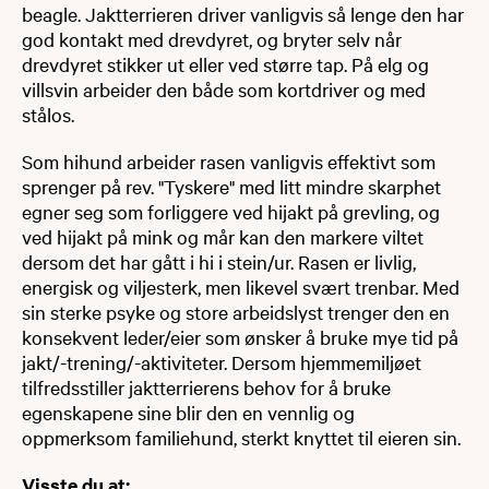
beagle. Jaktterrieren driver vanligvis så lenge den har
god kontakt med drevdyret, og bryter selv når
drevdyret stikker ut eller ved større tap. På elg og
villsvin arbeider den både som kortdriver og med
stålos.
Som hihund arbeider rasen vanligvis effektivt som
sprenger på rev. "Tyskere" med litt mindre skarphet
egner seg som forliggere ved hijakt på grevling, og
ved hijakt på mink og mår kan den markere viltet
dersom det har gått i hi i stein/ur. Rasen er livlig,
energisk og viljesterk, men likevel svært trenbar. Med
sin sterke psyke og store arbeidslyst trenger den en
konsekvent leder/eier som ønsker å bruke mye tid på
jakt/-trening/-aktiviteter. Dersom hjemmemiljøet
tilfredsstiller jaktterrierens behov for å bruke
egenskapene sine blir den en vennlig og
oppmerksom familiehund, sterkt knyttet til eieren sin.
Visste du at: