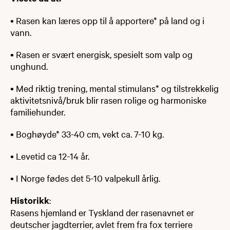
• Rasen kan læres opp til å apportere* på land og i
vann.
• Rasen er svært energisk, spesielt som valp og
unghund.
• Med riktig trening, mental stimulans* og tilstrekkelig
aktivitetsnivå/bruk blir rasen rolige og harmoniske
familiehunder.
• Boghøyde* 33-40 cm, vekt ca. 7-10 kg.
• Levetid ca 12-14 år.
• I Norge fødes det 5-10 valpekull årlig.
Historikk
:
Rasens hjemland er Tyskland der rasenavnet er
deutscher jagdterrier, avlet frem fra fox terriere