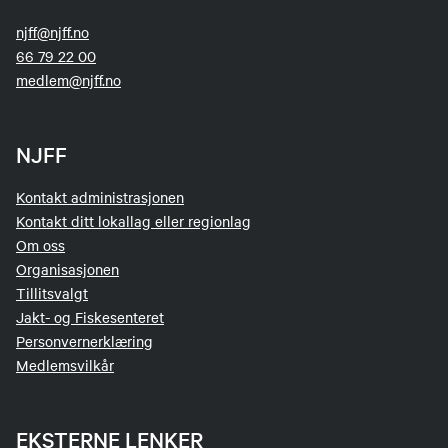
njff@njff.no
66 79 22 00
medlem@njff.no
NJFF
Kontakt administrasjonen
Kontakt ditt lokallag eller regionlag
Om oss
Organisasjonen
Tillitsvalgt
Jakt- og Fiskesenteret
Personvernerklæring
Medlemsvilkår
EKSTERNE LENKER