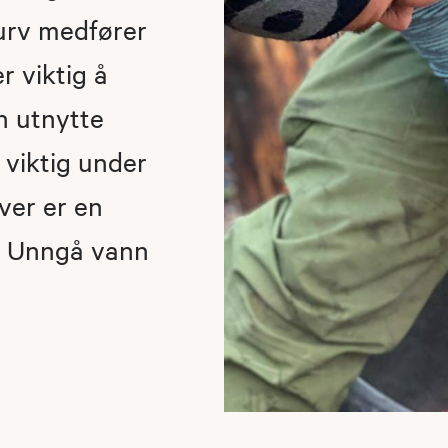
lurv medfører
r viktig å
n utnytte
 viktig under
iver er en
t. Unngå vann
​