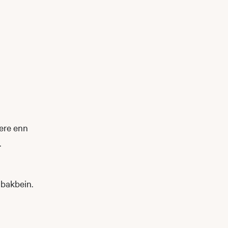
dere enn
.
 bakbein.