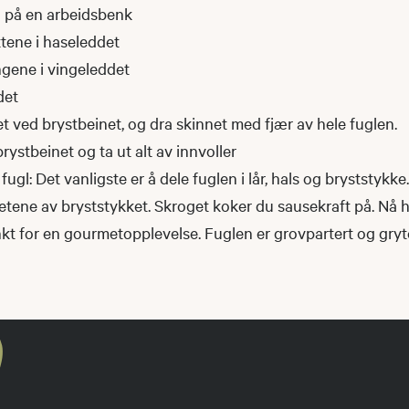
 på en arbeidsbenk
ttene i haseleddet
ngene i vingeleddet
det
t ved brystbeinet, og dra skinnet med fjær av hele fuglen.
rystbeinet og ta ut alt av innvoller
fugl: Det vanligste er å dele fuglen i lår, hals og bryststykk
eetene av bryststykket. Skroget koker du sausekraft på. Nå 
t for en gourmetopplevelse. Fuglen er grovpartert og gryt