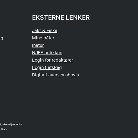
EKSTERNE LENKER
Jakt & Fiske
ag
Mine båter
Inatur
NJFF-butikken
Login for redaktører
Login LetsReg
Digitalt aversjonsbevis
gste miljøene for
litisk