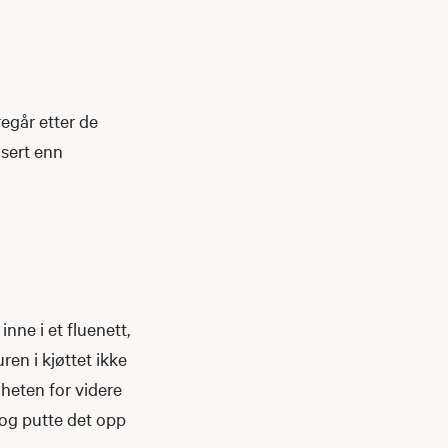
regår etter de
isert enn
 inne i et fluenett,
ren i kjøttet ikke
gheten for videre
 og putte det opp