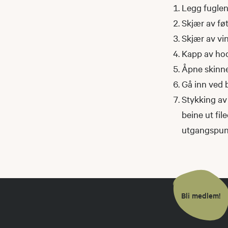
Legg fuglen
Skjær av fø
Skjær av vi
Kapp av ho
Åpne skinne
Gå inn ved b
Stykking av 
beine ut fil
utgangspunk
Bli medlem!