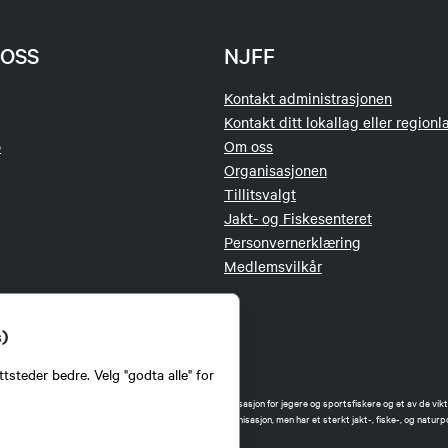
OSS
NJFF
Kontakt administrasjonen
Kontakt ditt lokallag eller regionl
o
Om oss
Organisasjonen
Tillitsvalgt
Jakt- og Fiskesenteret
Personvernerklæring
Medlemsvilkår
s)
tsteder bedre. Velg "godta alle" for
orbund (NJFF) er landets eneste landsdekkende organisasjon for jegere og sportsfiskere og et av de vikti
 jakt og fiske i Norge. Vi er en partipolitisk nøytral organisasjon, men har et sterkt jakt-, fiske-, og naturpo
ker.