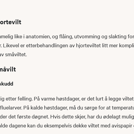
ortevilt
melig like i anatomien, og flåing, utvomming og slakting fo
 Likevel er etterbehandlingen av hjorteviltet litt mer kompl
av småviltet.
måvilt
 skudd
tig etter felling. På varme høstdager, er det lurt å legge viltet
 fluelarver. På kalde høstdager, må du sørge for at temperatu
ader det første døgnet. Hvis dette skjer, har du ødelagt muli
alde dagene kan du eksempelvis dekke viltet med avispapir