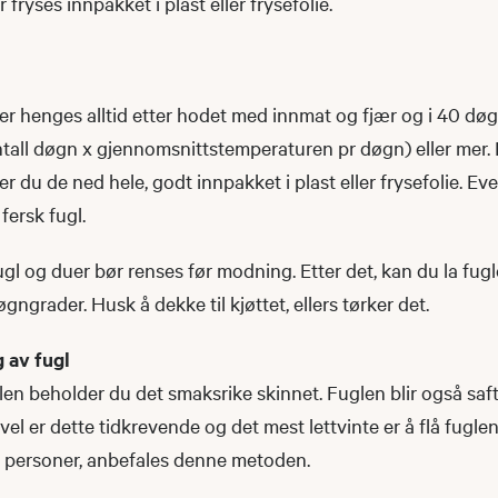
 fryses innpakket i plast eller frysefolie. ​​
er henges alltid etter hodet med innmat og fjær og i 40 dø
tall døgn x gjennomsnittstemperaturen pr døgn) eller mer. 
er du de ned hele, godt innpakket i plast eller frysefolie. Ev
fersk fugl.
fugl og duer bør renses før modning. Etter det, kan du la fu
øgngrader. Husk å dekke til kjøttet, ellers tørker det.
g av fugl
len beholder du det smaksrike skinnet. Fuglen blir også saf
vel er dette tidkrevende og det mest lettvinte er å flå fuglen
 personer, anbefales denne metoden.​