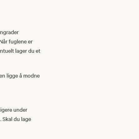
gngrader
Når fuglene er
entuelt lager du et
glen ligge å modne
tigere under
. Skal du lage