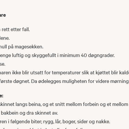
are
ett etter fall.
lene.
hull på magesekken.
enge luftig og skyggefullt i minimum 40 døgngrader.
se.
haren ikke blir utsatt for temperaturer slik at kjøttet blir kal
 første døgnet. Da ødelegges muligheten for videre mørning
e:
 skinnet langs beina, og et snitt mellom forbein og et mellom
 bakbein og dra skinnet av.
en i følgende biter; rygg, lår, boger, sider og nakke.