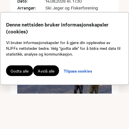
Dato:
14.08.2026 kl. 17.30
Arrangør:
Ski Jeger og Fiskerforening
Pris:
Medl: 3200,- / Ikke medl: 3990,-
Sted:
Bekkefaret 17, 1404 Siggerud
Denne nettsiden bruker informasjonskapsler
(cookies)
Vi bruker informasjonskapsler for å gjøre din opplevelse av
NJFFs nettsteder bedre. Velg "godta alle" for å bidra med data til
statistikk, analyse og kommunikasjon.
Tilpass cookies
Godta alle
Avslå alle
Jegerprøvekurs 3 -