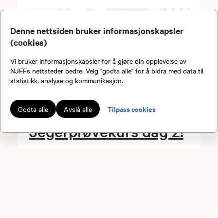
Denne nettsiden bruker informasjonskapsler
(cookies)
Vi bruker informasjonskapsler for å gjøre din opplevelse av
NJFFs nettsteder bedre. Velg "godta alle" for å bidra med data til
statistikk, analyse og kommunikasjon.
Tilpass cookies
Godta alle
Avslå alle
Jegerprøvekurs dag 2!
Dato:
08.08.2026 kl. 09.00
Arrangør:
Enebakk JFF
Pris:
Medl: 3000,- / Ikke medl: 3500,-
Sted:
Enebakk JFF, Durud, Ytre Enebakk
på riflebanen.