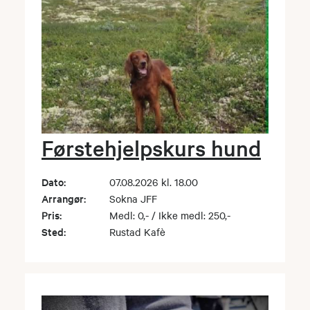
Førstehjelpskurs hund
Dato:
07.08.2026 kl. 18.00
Arrangør:
Sokna JFF
Pris:
Medl: 0,- / Ikke medl: 250,-
Sted:
Rustad Kafè