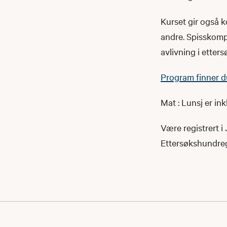
Kurset gir også k
andre. Spisskomp
avlivning i etters
Program finner d
Mat : Lunsj er ink
Være registrert i 
Ettersøkshundregis