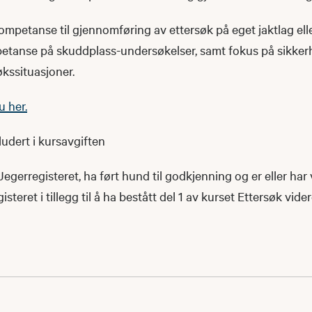
ompetanse til gjennomføring av ettersøk på eget jaktlag ell
etanse på skuddplass-undersøkelser, samt fokus på sikke
økssituasjoner.
u her.
ludert i kursavgiften
Jegerregisteret, ha ført hund til godkjenning og er eller har 
teret i tillegg til å ha bestått del 1 av kurset Ettersøk vid