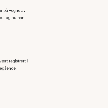
er på vegne av
rhet og human
vært registrert i
eregående.