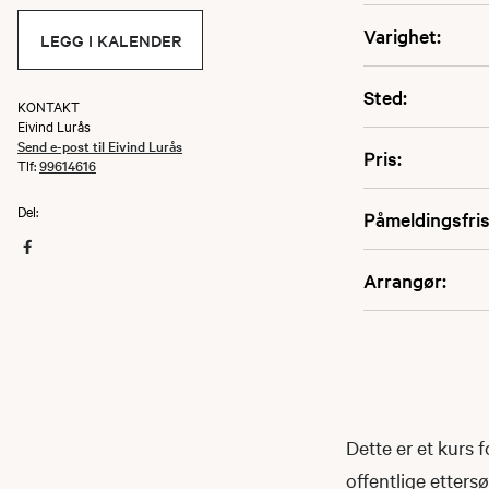
Varighet:
LEGG I KALENDER
Sted:
KONTAKT
Eivind Lurås
Send e-post til Eivind Lurås
Pris:
Tlf:
99614616
Del:
Påmeldingsfris
Arrangør:
Dette er et kurs 
offentlige etters