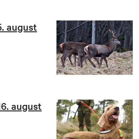
. august
16. august