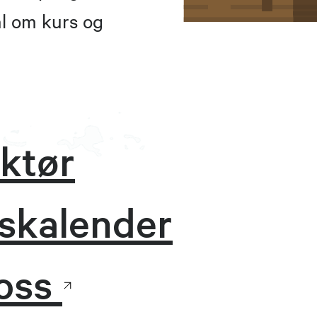
ål om kurs og
uktør
tskalender
 oss