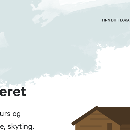
FINN DITT LOK
eret
kurs og
e, skyting,