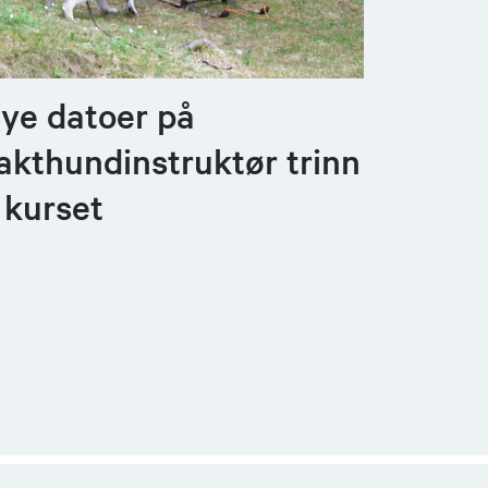
ye datoer på
akthundinstruktør trinn
I kurset