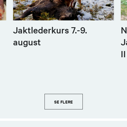
Jaktlederkurs 7.-9.
N
august
J
I
SE FLERE