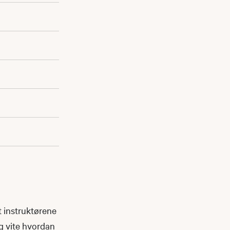
t instruktørene
g vite hvordan