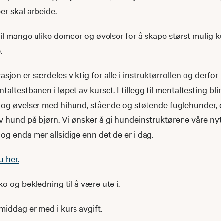
er skal arbeide.
 til mange ulike demoer og øvelser for å skape størst mulig
.
sjon er særdeles viktig for alle i instruktørrollen og derfor 
ntaltestbanen i løpet av kurset. I tillegg til mentaltesting bli
og øvelser med hihund, stående og støtende fuglehunder,
 hund på bjørn. Vi ønsker å gi hundeinstruktørene våre nytt
og enda mer allsidige enn det de er i dag.
u her.
ko og bekledning til å være ute i.
 middag er med i kurs avgift.