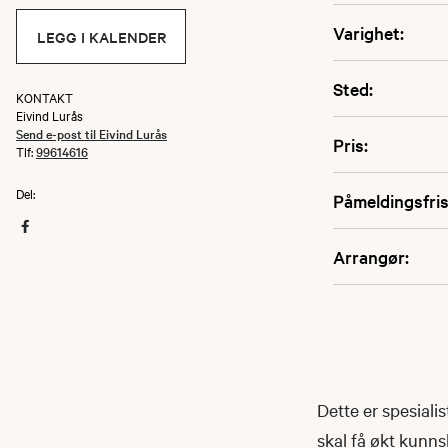
Varighet:
LEGG I KALENDER
Sted:
KONTAKT
Eivind Lurås
Send e-post til Eivind Lurås
Pris:
Tlf:
99614616
Del:
Påmeldingsfris
Arrangør:
Dette er spesiali
skal få økt kunn