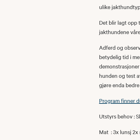
ulike jakthundtyp
Det blir lagt opp
jakthundene våre
Adferd og observa
betydelig tid i me
demonstrasjoner 
hunden og test av
gjøre enda bedre 
Program finner d
Utstyrs behov : S
Mat : 3x lunsj 2x