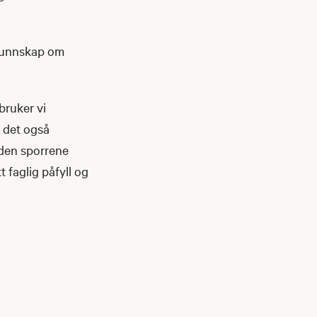
 kunnskap om
bruker vi
r det også
 den sporrene
 faglig påfyll og