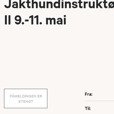
Jakthundinstruktø
II 9.-11. mai
Fra:
PÅMELDINGEN ER
STENGT
Til: