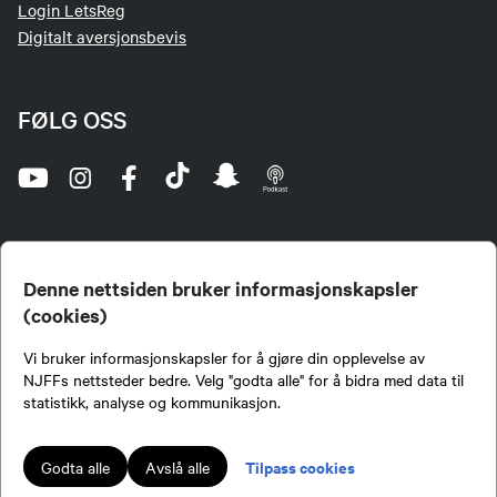
Login LetsReg
Digitalt aversjonsbevis
FØLG OSS
Denne nettsiden bruker informasjonskapsler
(cookies)
Norges Jeger- og Fiskerforbund (NJFF) er landets eneste landsdekkende organisasjon for
Vi bruker informasjonskapsler for å gjøre din opplevelse av
jegere og sportsfiskere og et av de viktigste miljøene for formidling av kunnskap om jakt og
fiske i Norge. Vi er en partipolitisk nøytral organisasjon, men har et sterkt jakt-, fiske-, og
NJFFs nettsteder bedre. Velg "godta alle" for å bidra med data til
naturpolitisk engasjement i mange saker.
statistikk, analyse og kommunikasjon.
Norges Jeger- og Fiskerforbund benytter informasjonskapsler på nettsiden.
Lokalforeninger tilsluttet Norges Jeger- og Fiskerforbund har ansvar for innhold de
Tilpass cookies
Godta alle
Avslå alle
publiserer på njff.no.