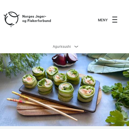
MENY
Agurksushi