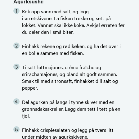
Agurksushi:
Kok opp vann med salt, og legg
i ørretskivene. La fisken trekke og sett på
lokket. Vannet skal ikke koke. Avkjøl ørreten før
du deler den i små biter.
Finhakk rekene og rødlkøken, og ha det over i
en bolle sammen med fisken.
Tilsett lettmajones, crème fraîche og
srirachamajones, og bland alt godt sammen.
Smak til med sitronsaft, finhakket dill salt og
pepper.
Del agurken på langs i tynne skiver med en
grønnsdaksskreller. Legg dem tett i tett på en
fjøl.
Finhakk crispiesalaten og legg på tvers litt
under midten av agurkskivene.