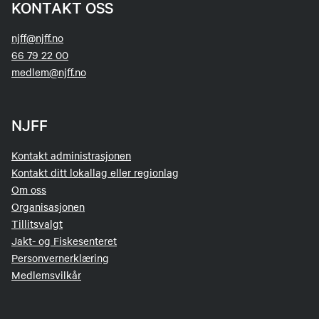
KONTAKT OSS
njff@njff.no
66 79 22 00
medlem@njff.no
NJFF
Kontakt administrasjonen
Kontakt ditt lokallag eller regionlag
Om oss
Organisasjonen
Tillitsvalgt
Jakt- og Fiskesenteret
Personvernerklæring
Medlemsvilkår