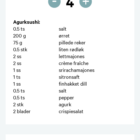
+
4
Agurksushi:
0.5
ts
salt
200
g
ørret
75
g
pillede reker
0.5
stk
liten rødløk
2
ss
lettmajones
2
ss
crème fraîche
1
ss
srirachamajones
1
ts
sitronsaft
1
ss
finhakket dill
0.5
ts
salt
0.5
ts
pepper
2
stk
agurk
2
blader
crispiesalat