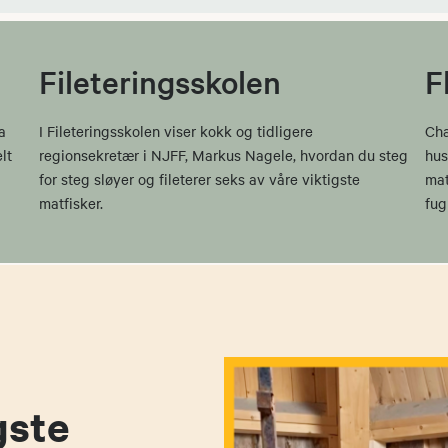
Fileteringsskolen
F
a
I Fileteringsskolen viser kokk og tidligere
Cha
lt
regionsekretær i NJFF, Markus Nagele, hvordan du steg
hus
for steg sløyer og fileterer seks av våre viktigste
mat
matfisker.
fug
gste