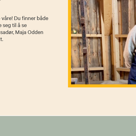
 våre! Du finner både
 seg til å se
ssadør, Maja Odden
kt.