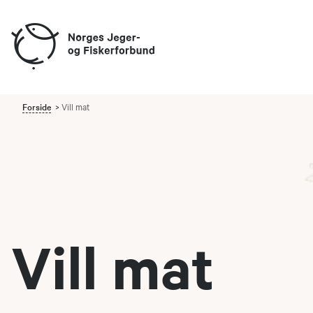
Forside
Vill mat
Vill mat