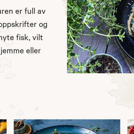
uren er full av
oppskrifter og
te fisk, vilt
hjemme eller