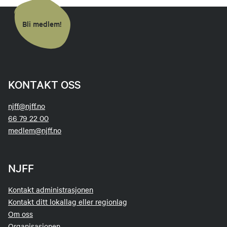
Bli medlem!
KONTAKT OSS
njff@njff.no
66 79 22 00
medlem@njff.no
NJFF
Kontakt administrasjonen
Kontakt ditt lokallag eller regionlag
Om oss
Organisasjonen