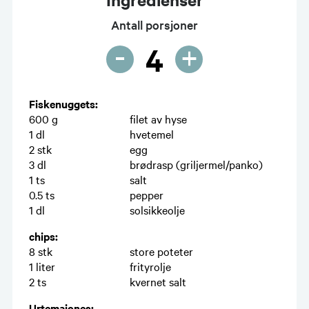
Antall porsjoner
-
+
4
Fiskenuggets:
600
g
filet av hyse
1
dl
hvetemel
2
stk
egg
3
dl
brødrasp (griljermel/panko)
1
ts
salt
0.5
ts
pepper
1
dl
solsikkeolje
chips:
8
stk
store poteter
1
liter
frityrolje
2
ts
kvernet salt
Urtemajones: