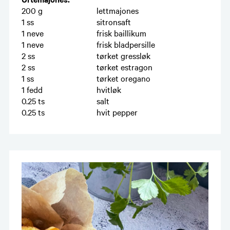
200
g
lettmajones
1
ss
sitronsaft
1
neve
frisk baillikum
1
neve
frisk bladpersille
2
ss
tørket gressløk
2
ss
tørket estragon
1
ss
tørket oregano
1
fedd
hvitløk
0.25
ts
salt
0.25
ts
hvit pepper