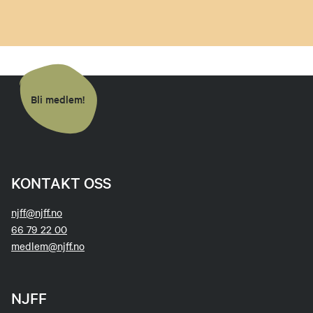
Bli medlem!
KONTAKT OSS
njff@njff.no
66 79 22 00
medlem@njff.no
NJFF