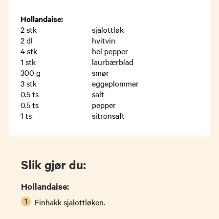
Hollandaise:
2
stk
sjalottløk
2
dl
hvitvin
4
stk
hel pepper
1
stk
laurbærblad
300
g
smør
3
stk
eggeplommer
0.5
ts
salt
0.5
ts
pepper
1
ts
sitronsaft
Slik gjør du:
Hollandaise:
Finhakk sjalottløken.