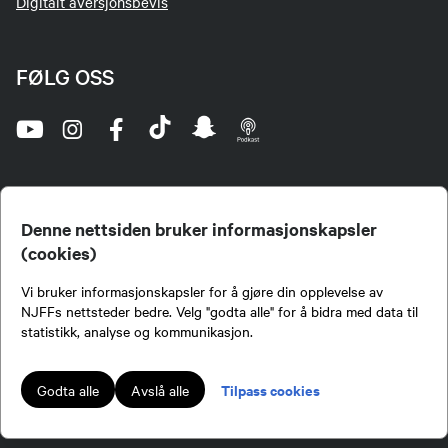
Digitalt aversjonsbevis
FØLG OSS
Denne nettsiden bruker informasjonskapsler
(cookies)
Norges Jeger- og Fiskerforbund (NJFF) er landets eneste landsdekkende organisasjon for
Vi bruker informasjonskapsler for å gjøre din opplevelse av
jegere og sportsfiskere og et av de viktigste miljøene for formidling av kunnskap om jakt og
fiske i Norge. Vi er en partipolitisk nøytral organisasjon, men har et sterkt jakt-, fiske-, og
NJFFs nettsteder bedre. Velg "godta alle" for å bidra med data til
naturpolitisk engasjement i mange saker.
statistikk, analyse og kommunikasjon.
Norges Jeger- og Fiskerforbund benytter informasjonskapsler på nettsiden.
Lokalforeninger tilsluttet Norges Jeger- og Fiskerforbund har ansvar for innhold de
Tilpass cookies
Godta alle
Avslå alle
publiserer på njff.no.