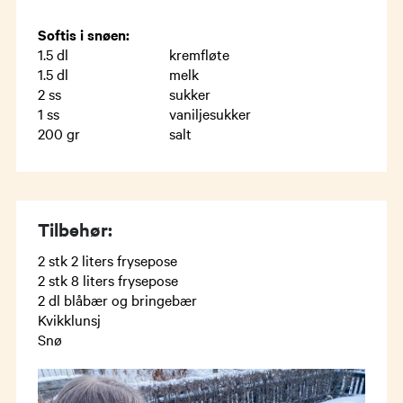
Softis i snøen:
1.5
dl
kremfløte
1.5
dl
melk
2
ss
sukker
1
ss
vaniljesukker
200
gr
salt
Tilbehør:
2 stk 2 liters frysepose
2 stk 8 liters frysepose
2 dl blåbær og bringebær
Kvikklunsj
Snø