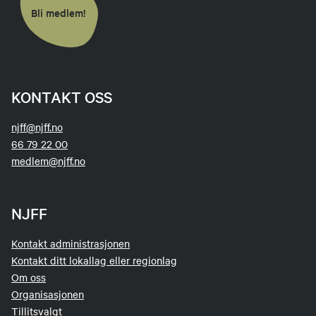
Bli medlem!
KONTAKT OSS
njff@njff.no
66 79 22 00
medlem@njff.no
NJFF
Kontakt administrasjonen
Kontakt ditt lokallag eller regionlag
Om oss
Organisasjonen
Tillitsvalgt