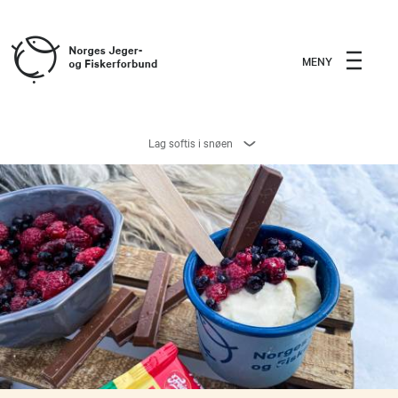
MENY
Lag softis i snøen