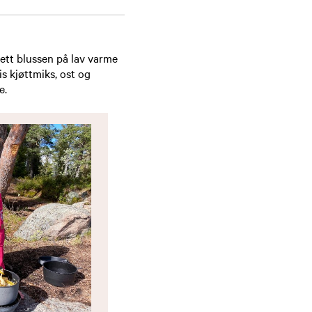
Sett blussen på lav varme
is kjøttmiks, ost og
e.