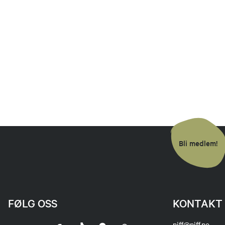
Bli medlem!
FØLG OSS
KONTAKT 
njff@njff.no