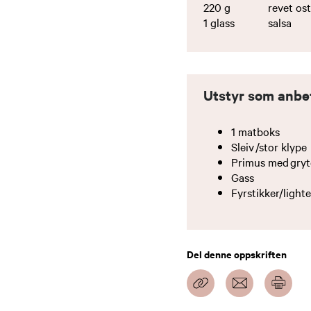
220
g
revet os
1
glass
salsa
Utstyr som anbe
1 matboks
Sleiv /stor klype
Primus med gry
Gass
Fyrstikker/light
Del denne oppskriften