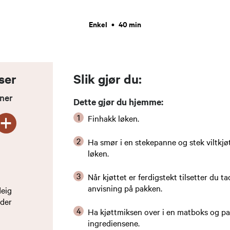
Enkel
•
40 min
ser
Slik gjør du:
oner
Dette gjør du hjemme:
+
Finhakk løken.
Ha smør i en stekepanne og stek viltk
løken.
Når kjøttet er ferdigstekt tilsetter du 
anvisning på pakken.
deig
dder
Ha kjøttmiksen over i en matboks og p
ingrediensene.