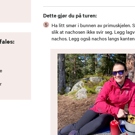
t
Dette gjør du på turen:
Ha litt smør i bunnen av primuskjelen. 
slik at nachosen ikke svir seg. Legg lagv
nachos. Legg også nachos langs kanten
fales:
te
er