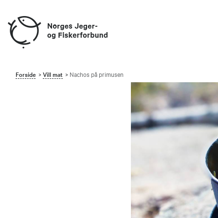
Forside
Vill mat
Nachos på primusen