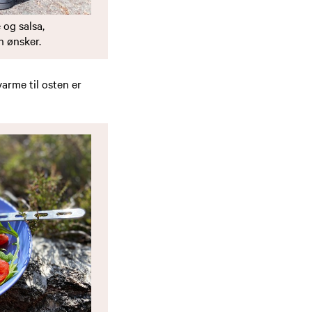
og salsa,
ønsker.​​
arme til osten er