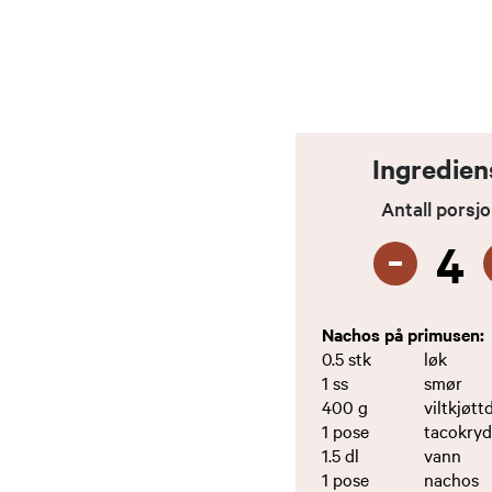
Ingredien
Antall porsj
-
4
Nachos på primusen:
0.5
stk
løk
1
ss
smør
400
g
viltkjøtt
1
pose
tacokry
1.5
dl
vann
1
pose
nachos