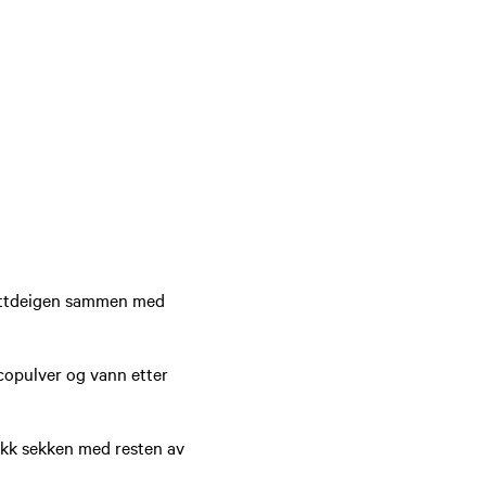
jøttdeigen sammen med
tacopulver og vann etter
akk sekken med resten av