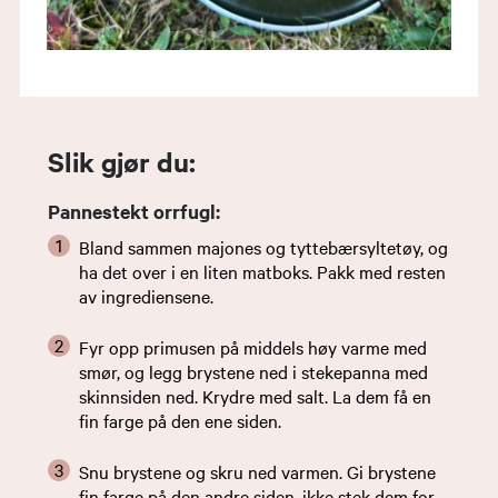
Slik gjør du:
Pannestekt orrfugl:
Bland sammen majones og tyttebærsyltetøy, og
ha det over i en liten matboks. Pakk med resten
av ingrediensene.
Fyr opp primusen på middels høy varme med
smør, og legg brystene ned i stekepanna med
skinnsiden ned. Krydre med salt. La dem få en
fin farge på den ene siden.
Snu brystene og skru ned varmen. Gi brystene
fin farge på den andre siden, ikke stek dem for