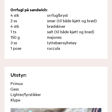
Orrfugl på sandwich:
4
stk
orrfuglbryst
2
ss
smør (til både kjøtt og brød)
4
stk
brødskiver
1
ts
salt (til både kjøtt og brød)
150
g
majones
3
ss
tyttebærsyltetøy
1
pose
ruccula
Utstyr:
Primus
Gass
Lighter/fyrstikker
Klype