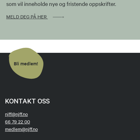
som vil inneholde nye og fristende oppskrifter.
MELD DEG PÅ HER
Bli medlem!
KONTAKT OSS
njff@njff.no
66 79 22 00
medlem@njff.no