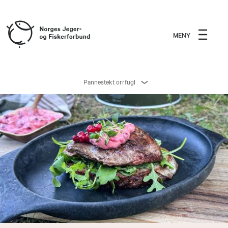
MENY
Pannestekt orrfugl