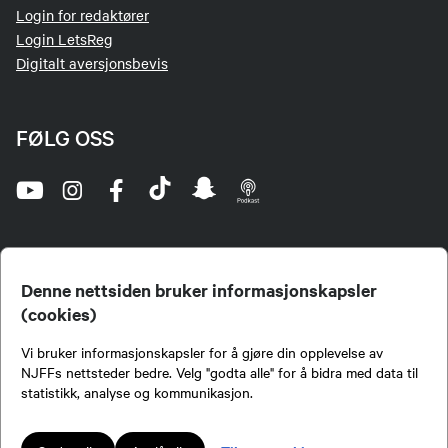
Login for redaktører
Login LetsReg
Digitalt aversjonsbevis
FØLG OSS
Denne nettsiden bruker informasjonskapsler
(cookies)
Norges Jeger- og Fiskerforbund (NJFF) er landets eneste landsdekkende organisasjon for
Vi bruker informasjonskapsler for å gjøre din opplevelse av
jegere og sportsfiskere og et av de viktigste miljøene for formidling av kunnskap om jakt og
fiske i Norge. Vi er en partipolitisk nøytral organisasjon, men har et sterkt jakt-, fiske-, og
NJFFs nettsteder bedre. Velg "godta alle" for å bidra med data til
naturpolitisk engasjement i mange saker.
statistikk, analyse og kommunikasjon.
Norges Jeger- og Fiskerforbund benytter informasjonskapsler på nettsiden.
Lokalforeninger tilsluttet Norges Jeger- og Fiskerforbund har ansvar for innhold de