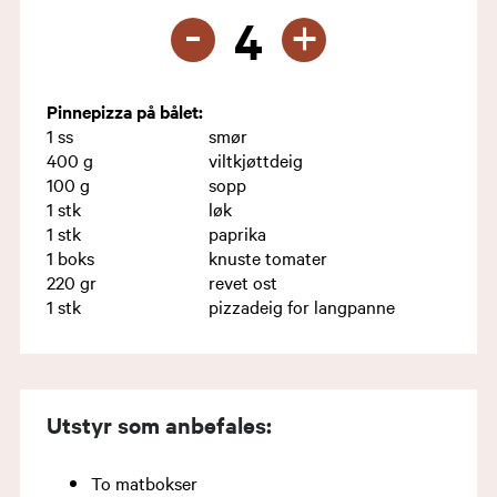
-
+
4
Pinnepizza på bålet:
1
ss
smør
400
g
viltkjøttdeig
100
g
sopp
1
stk
løk
1
stk
paprika
1
boks
knuste tomater
220
gr
revet ost
1
stk
pizzadeig for langpanne
Utstyr som anbefales:
​To matbokser