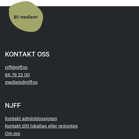
Bli medlem!
KONTAKT OSS
njff@njff.no
66 79 22 00
medlem@njff.no
NJFF
Kontakt administrasjonen
Kontakt ditt lokallag eller regionlag
Om oss