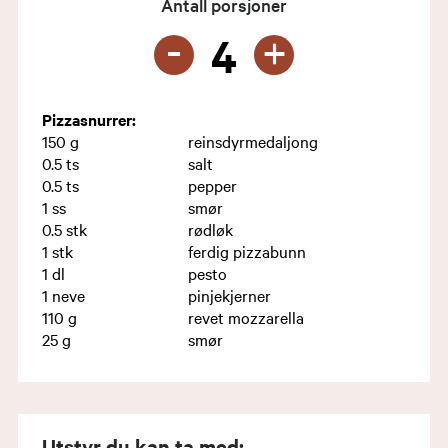
Antall porsjoner
-
+
4
Pizzasnurrer:
150
g
reinsdyrmedaljong
0.5
ts
salt
0.5
ts
pepper
1
ss
smør
0.5
stk
rødløk
1
stk
ferdig pizzabunn
1
dl
pesto
1
neve
pinjekjerner
110
g
revet mozzarella
25
g
smør
Utstyr du kan ta med: