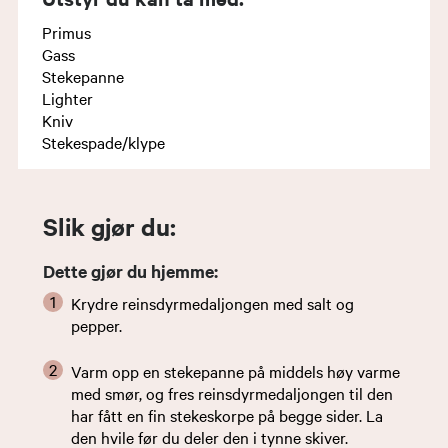
Primus
Gass
Stekepanne
Lighter
Kniv
Stekespade/klype
Slik gjør du:
Dette gjør du hjemme:
Krydre reinsdyrmedaljongen med salt og
pepper.
Varm opp en stekepanne på middels høy varme
med smør, og fres reinsdyrmedaljongen til den
har fått en fin stekeskorpe på begge sider. La
den hvile før du deler den i tynne skiver.