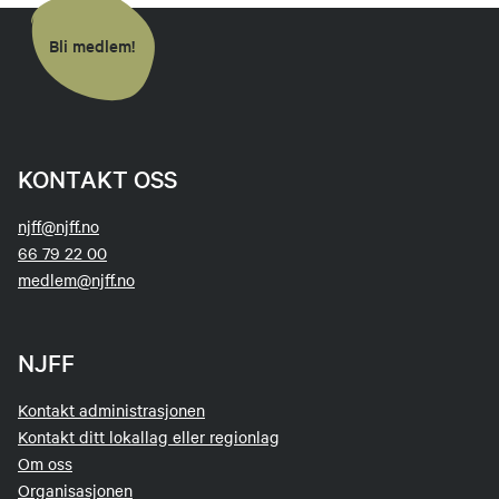
Bli medlem!
KONTAKT OSS
njff@njff.no
66 79 22 00
medlem@njff.no
NJFF
Kontakt administrasjonen
Kontakt ditt lokallag eller regionlag
Om oss
Organisasjonen