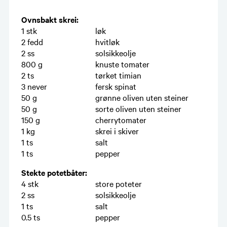
Ovnsbakt skrei:
1
stk
løk
2
fedd
hvitløk
2
ss
solsikkeolje
800
g
knuste tomater
2
ts
tørket timian
3
never
fersk spinat
50
g
grønne oliven uten steiner
50
g
sorte oliven uten steiner
150
g
cherrytomater
1
kg
skrei i skiver
1
ts
salt
1
ts
pepper
Stekte potetbåter:
4
stk
store poteter
2
ss
solsikkeolje
1
ts
salt
0.5
ts
pepper