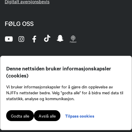
Digitalt aversjonsbevis
FØLG OSS
Denne nettsiden bruker informasjonskapsler
(cookies)
Norges Jeger- og Fiskerforbund (NJFF) er landets eneste landsdekkende organisasjon for
Vi bruker informasjonskapsler for å gjøre din opplevelse av
jegere og sportsfiskere og et av de viktigste miljøene for formidling av kunnskap om jakt og
fiske i Norge. Vi er en partipolitisk nøytral organisasjon, men har et sterkt jakt-, fiske-, og
NJFFs nettsteder bedre. Velg "godta alle" for å bidra med data til
naturpolitisk engasjement i mange saker.
statistikk, analyse og kommunikasjon.
Norges Jeger- og Fiskerforbund benytter informasjonskapsler på nettsiden.
Lokalforeninger tilsluttet Norges Jeger- og Fiskerforbund har ansvar for innhold de
Tilpass cookies
Godta alle
Avslå alle
publiserer på njff.no.