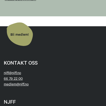
Bli medlem!
KONTAKT OSS
njff@njff.no
66 79 22 00
medlem@njff.no
NJFF