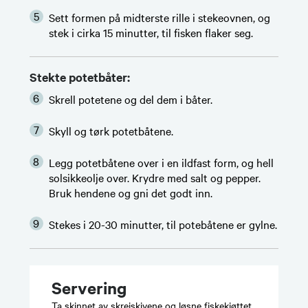
Sett formen på midterste rille i stekeovnen, og
stek i cirka 15 minutter, til fisken flaker seg.
Stekte potetbåter:
Skrell potetene og del dem i båter.
Skyll og tørk potetbåtene.
Legg potetbåtene over i en ildfast form, og hell
solsikkeolje over. Krydre med salt og pepper.
Bruk hendene og gni det godt inn.
Stekes i 20-30 minutter, til potebåtene er gylne.
Servering
Ta skinnet av skreiskivene og løsne fiskekjøttet