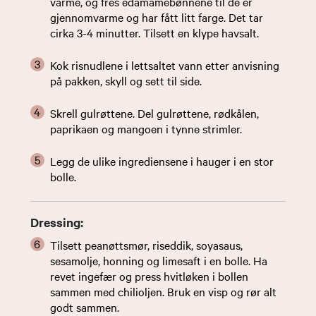
varme, og fres edamamebønnene til de er
gjennomvarme og har fått litt farge. Det tar
cirka 3-4 minutter. Tilsett en klype havsalt.
Kok risnudlene i lettsaltet vann etter anvisning
på pakken, skyll og sett til side.
Skrell gulrøttene. Del gulrøttene, rødkålen,
paprikaen og mangoen i tynne strimler.
Legg de ulike ingrediensene i hauger i en stor
bolle.
Dressing:
Tilsett peanøttsmør, riseddik, soyasaus,
sesamolje, honning og limesaft i en bolle. Ha
revet ingefær og press hvitløken i bollen
sammen med chilioljen. Bruk en visp og rør alt
godt sammen.