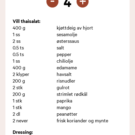
+
4
Vill thaisalat:
400
g
kjøttdeig av hjort
1
ss
sesamolje
2
ss
østerssaus
0.5
ts
salt
0.5
ts
pepper
1
ss
chiliolje
400
g
edamame
2
klyper
havsalt
200
g
risnudler
2
stk
gulrot
200
g
strimlet rødkål
1
stk
paprika
1
stk
mango
2
dl
peanøtter
2
never
frisk koriander og mynte
Dressing: