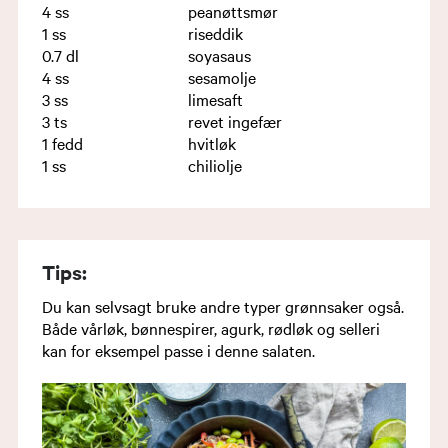
4
ss
peanøttsmør
1
ss
riseddik
0.7
dl
soyasaus
4
ss
sesamolje
3
ss
limesaft
3
ts
revet ingefær
1
fedd
hvitløk
1
ss
chiliolje
Tips:
Du kan selvsagt bruke andre typer grønnsaker også.
Både vårløk, bønnespirer, agurk, rødløk og selleri
kan for eksempel passe i denne salaten.