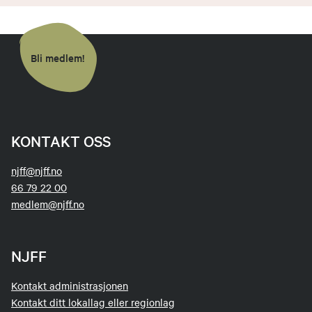
Bli medlem!
KONTAKT OSS
njff@njff.no
66 79 22 00
medlem@njff.no
NJFF
Kontakt administrasjonen
Kontakt ditt lokallag eller regionlag