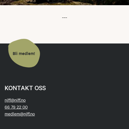
---
Bli medlem!
KONTAKT OSS
njff@njff.no
66 79 22 00
medlem@njff.no