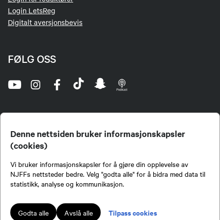
Login LetsReg
Digitalt aversjonsbevis
FØLG OSS
Denne nettsiden bruker informasjonskapsler
(cookies)
Norges Jeger- og Fiskerforbund (NJFF) er landets eneste landsdekkende organisasjon for
Vi bruker informasjonskapsler for å gjøre din opplevelse av
jegere og sportsfiskere og et av de viktigste miljøene for formidling av kunnskap om jakt og
fiske i Norge. Vi er en partipolitisk nøytral organisasjon, men har et sterkt jakt-, fiske-, og
NJFFs nettsteder bedre. Velg "godta alle" for å bidra med data til
naturpolitisk engasjement i mange saker.
statistikk, analyse og kommunikasjon.
Norges Jeger- og Fiskerforbund benytter informasjonskapsler på nettsiden.
Lokalforeninger tilsluttet Norges Jeger- og Fiskerforbund har ansvar for innhold de
Tilpass cookies
Godta alle
Avslå alle
publiserer på njff.no.