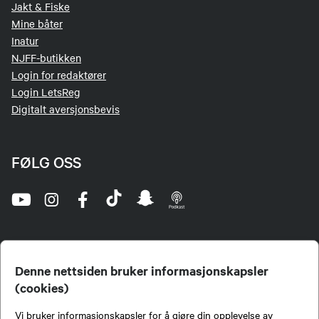
Jakt & Fiske
Mine båter
Inatur
NJFF-butikken
Login for redaktører
Login LetsReg
Digitalt aversjonsbevis
FØLG OSS
Denne nettsiden bruker informasjonskapsler
(cookies)
Norges Jeger- og Fiskerforbund (NJFF) er landets eneste landsdekkende organisasjon for
Vi bruker informasjonskapsler for å gjøre din opplevelse av
jegere og sportsfiskere og et av de viktigste miljøene for formidling av kunnskap om jakt og