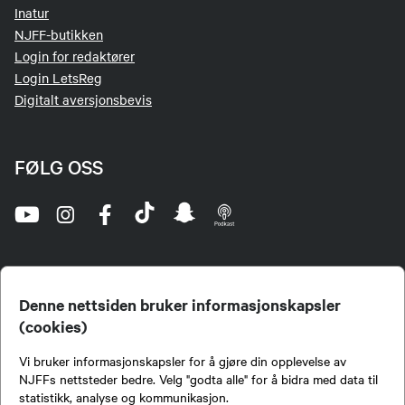
Inatur
NJFF-butikken
Login for redaktører
Login LetsReg
Digitalt aversjonsbevis
FØLG OSS
Denne nettsiden bruker informasjonskapsler
(cookies)
Norges Jeger- og Fiskerforbund (NJFF) er landets eneste landsdekkende organisasjon for
Vi bruker informasjonskapsler for å gjøre din opplevelse av
jegere og sportsfiskere og et av de viktigste miljøene for formidling av kunnskap om jakt og
fiske i Norge. Vi er en partipolitisk nøytral organisasjon, men har et sterkt jakt-, fiske-, og
NJFFs nettsteder bedre. Velg "godta alle" for å bidra med data til
naturpolitisk engasjement i mange saker.
statistikk, analyse og kommunikasjon.