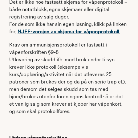
Det er ikke noe fastsatt skjema for våpenprotokoll –
både notatblokk, egne skjemaer eller digital
registrering av salg duger.
For de som ikke har sin egen løsning, klikk på linken
for;
NJFF-versjon av skjema for våpenprotokoll
.
Krav om ammunisjonsprotokoll er fastsatt i
våpenforskriften §9-8
Utlevering av skudd ifb. med bruk under tilsyn
krever ikke protokoll (eksempelvis
kurs/opplæring/aktivitet når det utleveres 25
patroner som brukes der og da på en serie trap el.),
men dersom det selges skudd som tas med
hjem/brukes utenfor foreningens kontroll så er det
et vanlig salg som krever at kjøper har våpenkort,
og som skal protokollføres.
Utdrag våpenforskriften