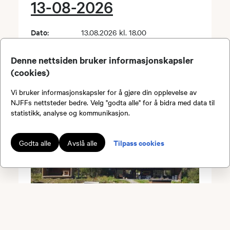
13-08-2026
Dato:
13.08.2026 kl. 18.00
Arrangør:
Straumsnes JSK
Sted:
6674 Kvisvik, Tingvoll
Denne nettsiden bruker informasjonskapsler
(cookies)
Vi bruker informasjonskapsler for å gjøre din opplevelse av
NJFFs nettsteder bedre. Velg "godta alle" for å bidra med data til
statistikk, analyse og kommunikasjon.
Tilpass cookies
Godta alle
Avslå alle