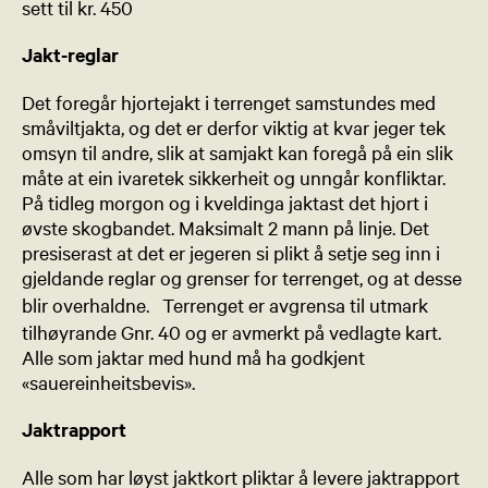
sett til kr. 450
Jakt-reglar
Det foregår hjortejakt i terrenget samstundes med
småviltjakta, og det er derfor viktig at kvar jeger tek
omsyn til andre, slik at samjakt kan foregå på ein slik
måte at ein ivaretek sikkerheit og unngår konfliktar.
På tidleg morgon og i kveldinga jaktast det hjort i
øvste skogbandet. Maksimalt 2 mann på linje. Det
presiserast at det er jegeren si plikt å setje seg inn i
gjeldande reglar og grenser for terrenget, og at desse
blir overhaldne. Terrenget er avgrensa til utmark
tilhøyrande Gnr. 40 og er avmerkt på vedlagte kart.
Alle som jaktar med hund må ha godkjent
«sauereinheitsbevis».
Jaktrapport
Alle som har løyst jaktkort pliktar å levere jaktrapport