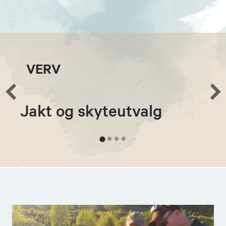
VERV
Jakt og skyteutvalg
U