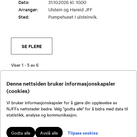
Dato:
31.10.2026 kl. 10.00
Arrangør:
Ulstein og Hareid JFF
Sted:
Pumpehuset I ulsteinvik.
SE FLERE
Viser
1
-
5
av
6
Denne nettsiden bruker informasjonskapsler
(cookies)
Vi bruker informasjonskapsler for å gjøre din opplevelse av
Kontakt oss
NJFFs nettsteder bedre. Velg "godta alle" for å bidra med data til
statistikk, analyse og kommunikasjon.
Tilpass cookies
Godta alle
Avslå alle