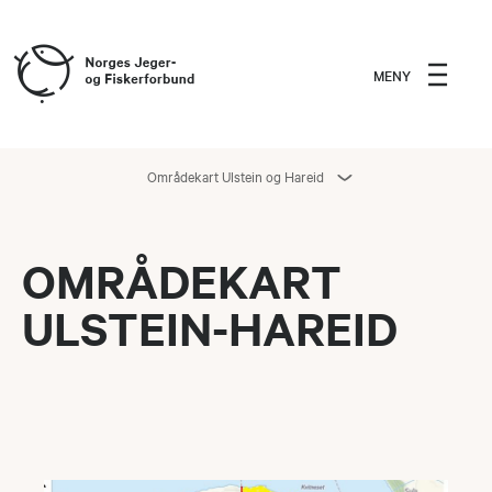
MENY
Områdekart Ulstein og Hareid
OMRÅDEKART
ULSTEIN-HAREID