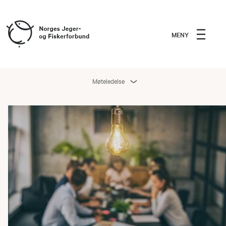
MENY
Møteledelse