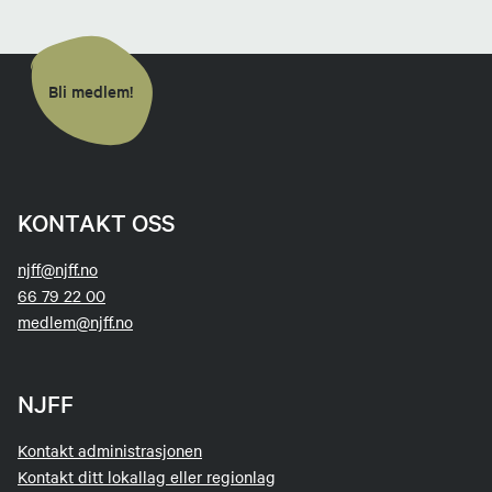
Bli medlem!
KONTAKT OSS
njff@njff.no
66 79 22 00
medlem@njff.no
NJFF
Kontakt administrasjonen
Kontakt ditt lokallag eller regionlag