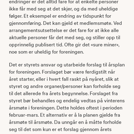
endringer er det alltid fare for at enkelte personer
ikke får med seg at det skjer, og da med uheldige
følger. Et eksempel er endring av tidspunkt for
gjennomføring. Det kan gjeld et medlemsmøte. Ved
arrangementsutsettelse er det fare for at ikke alle
aktuelle personer får det med seg, og stiller opp til
opprinnelig publisert tid. Ofte gir det «sure miner»,
noe som er uheldig for foreningen.
Det er styrets ansvar og utarbeide forslag til årsplan
for foreningen. Forslaget bør være ferdigstilt når
året starter, eller i hvert fall raskt på nyåret, slik at
styret og andre organer/personer kan forholde seg
til det allerede fra årets begynnelse. Forslaget fra
styret bør behandles og endelig vedtas på vinterens
årsmøte i foreningen. Dette holdes oftest i perioden
februar-mars. Et alternativ er å la planen gjelde fra
årsmøte til årsmøte. Da unngår en å måtte forholde
seg til det som kun er et forslag gjennom årets