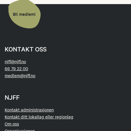
Bli medlem!
KONTAKT OSS
njff@njff.no
66 79 22 00
medlem@njff.no
NJFF
Kontakt administrasjonen
Kontakt ditt lokallag eller regionlag
Om oss
Organisasjonen