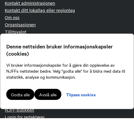
Kontakt administrasjonen
Kontakt ditt lokallag eller regionlag
Om oss
Organisasjonen
Tillitsvalgt
Jakt- og Fiskesenteret
Denne nettsiden bruker informasjonskapsler
Personvernerklæring
(cookies)
Medlemsvilkår
Vi bruker informasjonskapsler for å gjøre din opplevelse av
NJFFs nettsteder bedre. Velg "godta alle" for å bidra med data til
EKSTERNE LENKER
statistikk, analyse og kommunikasjon.
Jakt & Fiske
Tilpass cookies
Godta alle
Avslå alle
Mine båter
Inatur
NJFF-butikken
Login for redaktører
Login LetsReg
Digitalt aversjonsbevis