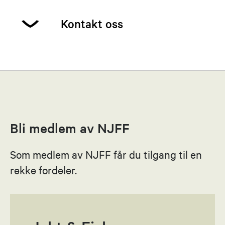
Kontakt oss
Wanda Levang
Leder
99516048
Bli medlem av NJFF
Send epost
Som medlem av NJFF får du tilgang til en
Jan Oddmund Leinslie
rekke fordeler.
Styremedlem
93437305
Send epost