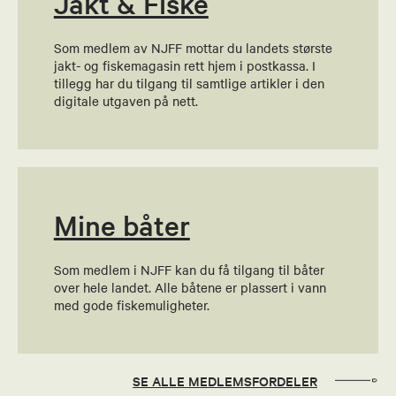
Jakt & Fiske
Som medlem av NJFF mottar du landets største
Per Oksvold
jakt- og fiskemagasin rett hjem i postkassa. I
tillegg har du tilgang til samtlige artikler i den
Leder fiskeutvalg
digitale utgaven på nett.
91806674
Send epost
Mine båter
Kent Ståle Jensen
Leder jaktutvalg
Som medlem i NJFF kan du få tilgang til båter
over hele landet. Alle båtene er plassert i vann
98823081
med gode fiskemuligheter.
Send epost
Wanda Levang
SE ALLE MEDLEMSFORDELER