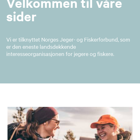
Velkommen til våre
sider
Vi er tilknyttet Norges Jeger- og Fiskerforbund, som
er den eneste landsdekkende
interesseorganisasjonen for jegere og fiskere.