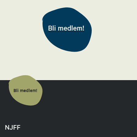
Leder jaktutvalg
99516048
Bli medlem!
Send epost
Rigmor Løvli
Økonomiansvarlig
47637740
Send epost
Bli medlem!
NJFF