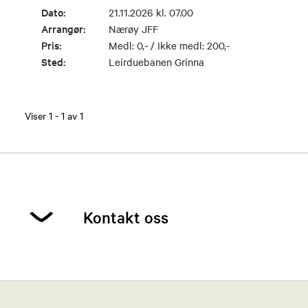
Dato:
21.11.2026 kl. 07.00
Arrangør:
Nærøy JFF
Pris:
Medl: 0,- / Ikke medl: 200,-
Sted:
Leirduebanen Grinna
Viser
1
-
1
av
1
Kontakt oss
Robert Aakvik