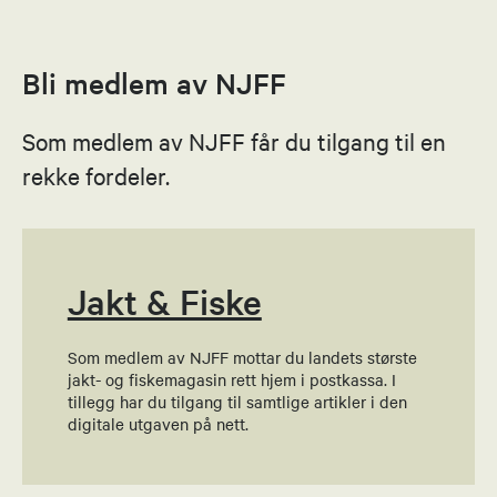
Leder
95181310
Bli medlem av NJFF
Send epost
Som medlem av NJFF får du tilgang til en
Yngve Vikan
rekke fordeler.
Sportsfiske kontaktperson
90164884
Send epost
Jakt & Fiske
Som medlem av NJFF mottar du landets største
Ådne Strøm
jakt- og fiskemagasin rett hjem i postkassa. I
tillegg har du tilgang til samtlige artikler i den
Styremedlem
digitale utgaven på nett.
94186120
Send epost