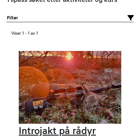
Filter
Viser
1
-
1
av
1
Introjakt på rådyr