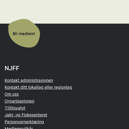
Sekretær
48198611
Send epost
Bli medlem!
Per Kristian Buvik
Leder jaktutvalg
NJFF
99379655
Send epost
Kontakt administrasjonen
Kontakt ditt lokallag eller regionlag
Om oss
Per Kristian Buvik
Organisasjonen
Tillitsvalgt
Leder skyteutvalg
Jakt- og Fiskesenteret
Personvernerklæring
99379655
Medlemsvilkår