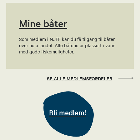
Mine båter
Per Kristian Buvik
Styremedlem
Som medlem i NJFF kan du få tilgang til båter
over hele landet. Alle båtene er plassert i vann
99379655
med gode fiskemuligheter.
Send epost
Jeanette Tangen
SE ALLE MEDLEMSFORDELER
Økonomiansvarlig
90406770
Bli medlem!
Send epost
Truls Isaksen