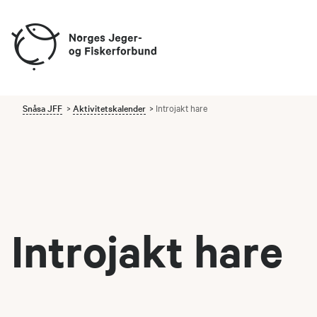
Snåsa JFF
Aktivitetskalender
Introjakt hare
Introjakt hare