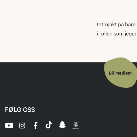
Introjakt på hare
i rollen som jege
Bli medlem!
FØLG OSS