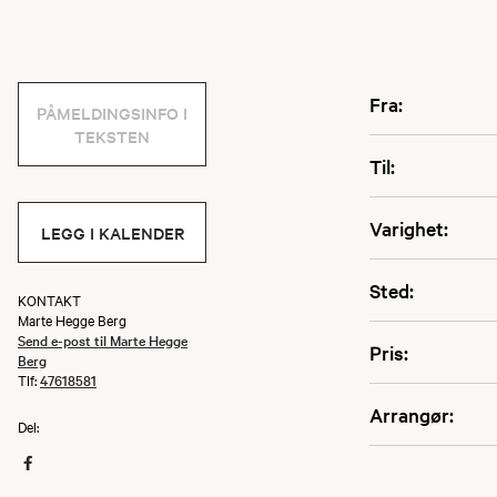
Fra:
PÅMELDINGSINFO I
TEKSTEN
Til:
Varighet:
LEGG I KALENDER
Sted:
KONTAKT
Marte Hegge Berg
Send e-post til Marte Hegge
Pris:
Berg
Tlf:
47618581
Arrangør:
Del: