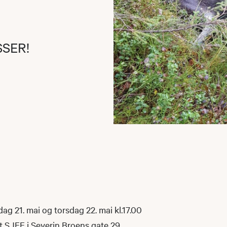
SSER!
ag 21. mai og torsdag 22. mai kl.17.00
t SJFF i Severin Broens gate 29.