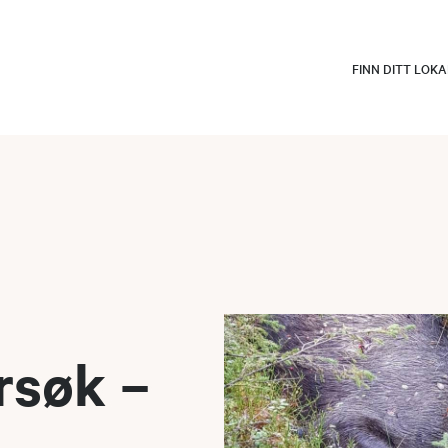
FINN DITT LOK
rsøk –