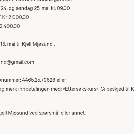
24. og søndag 25. mai kl. 09.00
 Kr 2 000,00
2 400.00
5. mai til Kjell Mjøsund .
sund@gmail.com
tonummer: 4465.25.79628 eller
og merk innbetalingen med: «Ettersøkskurs». Gi beskjed til Kje
jell Mjøsund ved spørsmål eller annet.