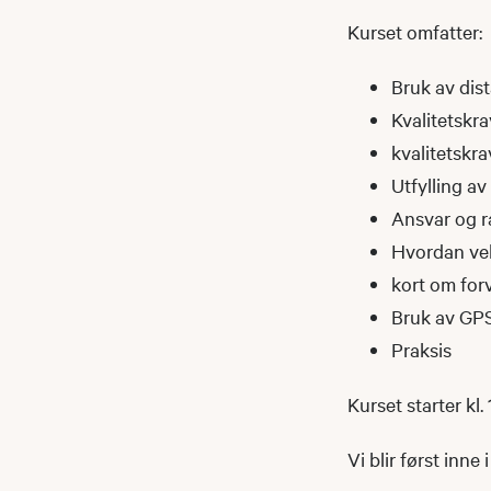
Kurset omfatter:
Bruk av dis
Kvalitetskrav
kvalitetskra
Utfylling a
Ansvar og r
Hvordan vel
kort om forv
Bruk av GPS 
Praksis
Kurset starter kl.
Vi blir først inne 