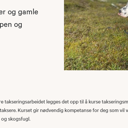
rer og gamle
apen og
kre takseringsarbeidet legges det opp til å kurse takserin
r å taksere. Kurset gir nødvendig kompetanse for deg som vi
 og skogsfugl.