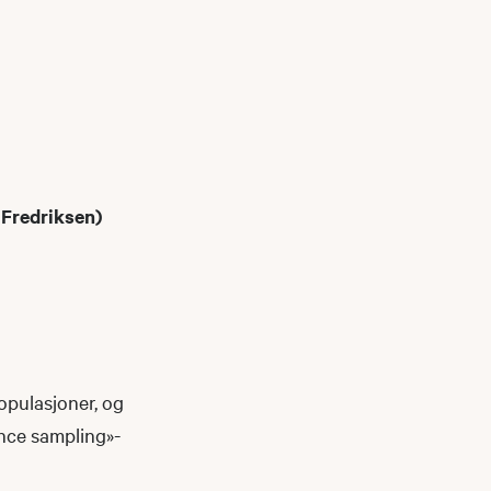
 Fredriksen)
populasjoner, og
ance sampling»-