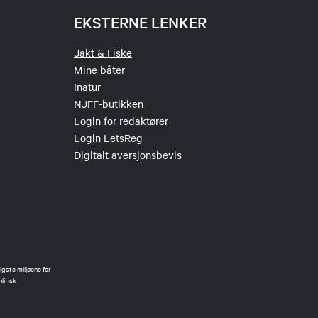
EKSTERNE LENKER
Jakt & Fiske
Mine båter
Inatur
NJFF-butikken
Login for redaktører
Login LetsReg
Digitalt aversjonsbevis
gste miljøene for
litisk