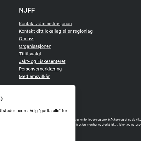
NJFF
Kontakt administrasjonen
Kontakt ditt lokallag eller regionlag
Om oss
Organisasjonen
Tillitsvalgt
Jakt- og Fiskesenteret
Personvernerklæring
Medlemsvilkår
s)
tsteder bedre. Velg "godta alle" for
orbund (NJFF) er landets eneste landsdekkende organisasjon for jegere og sportsfiskere og et av de vikti
 jakt og fiske i Norge. Vi er en partipolitisk nøytral organisasjon, men har et sterkt jakt-, fiske-, og naturpo
ker.
forbund benytter informasjonskapsler på nettsiden.