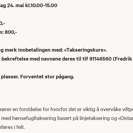
g 24. mai kl.10.00-15.00
0,-
: 800,-
 og merk innbetalingen med: «Takseringskurs».
 bekreftelse med navnene deres til tlf 91146560 (Fredrik
 plasser. Forventet stor pågang.
ksører en forståelse for hvorfor det er viktig å overvåke vilt
 med hønsefugltaksering basert på linjetaksering og «Dist
øres i felt.