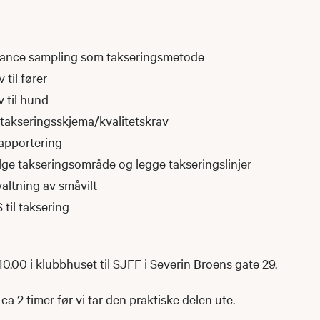
tance sampling som takseringsmetode
 til fører
v til hund
v takseringsskjema/kvalitetskrav
apportering
ge takseringsområde og legge takseringslinjer
altning av småvilt
til taksering
 10.00 i klubbhuset til SJFF i Severin Broens gate 29.
i ca 2 timer før vi tar den praktiske delen ute.