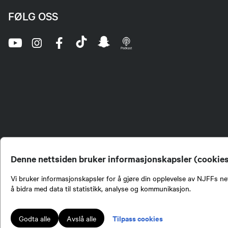
FØLG OSS
Denne nettsiden bruker informasjonskapsler (cookie
Vi bruker informasjonskapsler for å gjøre din opplevelse av NJFFs net
å bidra med data til statistikk, analyse og kommunikasjon.
Norges Jeger- og Fiskerf
formidling av kunnskap om
engasjement i mange sa
Tilpass cookies
Godta alle
Avslå alle
Norges Jeger- og Fisker