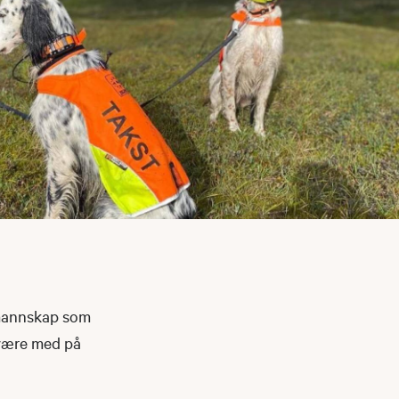
gsmannskap som
l være med på