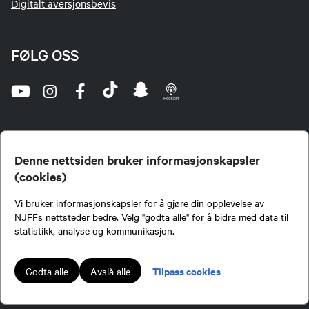
Digitalt aversjonsbevis
FØLG OSS
Denne nettsiden bruker informasjonskapsler
(cookies)
Norges Jeger- og Fiskerforbund (NJFF) er landets eneste landsdekkende organisasjon for
Vi bruker informasjonskapsler for å gjøre din opplevelse av
jegere og sportsfiskere og et av de viktigste miljøene for formidling av kunnskap om jakt og
fiske i Norge. Vi er en partipolitisk nøytral organisasjon, men har et sterkt jakt-, fiske-, og
NJFFs nettsteder bedre. Velg "godta alle" for å bidra med data til
naturpolitisk engasjement i mange saker.
statistikk, analyse og kommunikasjon.
Norges Jeger- og Fiskerforbund benytter informasjonskapsler på nettsiden.
Lokalforeninger tilsluttet Norges Jeger- og Fiskerforbund har ansvar for innhold de
Tilpass cookies
Godta alle
Avslå alle
publiserer på njff.no.