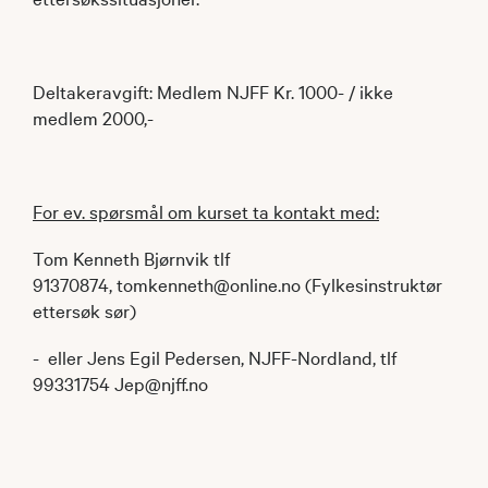
Deltakeravgift: Medlem NJFF Kr. 1000- / ikke
medlem 2000,-
For ev. spørsmål om kurset ta kontakt med:
Tom Kenneth Bjørnvik tlf
91370874, tomkenneth@online.no (Fylkesinstruktør
ettersøk sør)
- eller Jens Egil Pedersen, NJFF-Nordland, tlf
99331754 Jep@njff.no