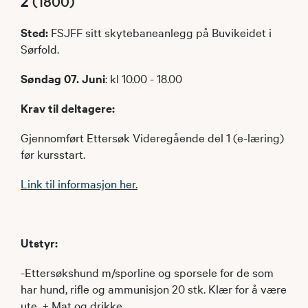
2
(1800)
Sted:
FSJFF sitt skytebaneanlegg på Buvikeidet i
Sørfold.
Søndag 07. Juni
: kl 10.00 - 18.00
Krav til deltagere:
Gjennomført Ettersøk Videregående del 1 (e-læring)
før kursstart.
Link til informasjon her.
Utstyr:
-Ettersøkshund m/sporline og sporsele for de som
har hund, rifle og ammunisjon 20 stk. Klær for å være
ute. + Mat og drikke.