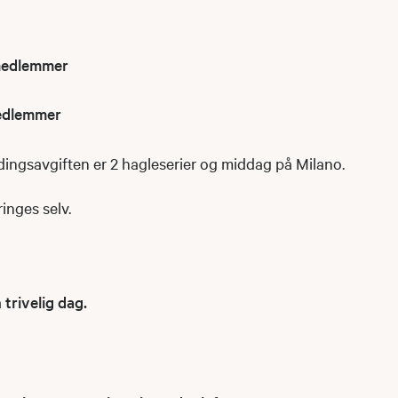
medlemmer
medlemmer
dingsavgiften er 2 hagleserier og middag på Milano.
inges selv.
trivelig dag.