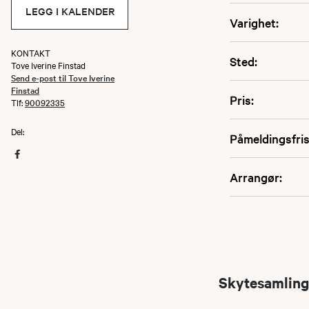
LEGG I KALENDER
Varighet:
KONTAKT
Sted:
Tove Iverine Finstad
Send e-post til Tove Iverine
Finstad
Pris:
Tlf:
90092335
Del:
Påmeldingsfris
Arrangør:
Skytesamling 