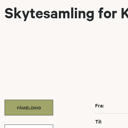
Skytesamling for 
Fra:
PÅMELDING
Til: