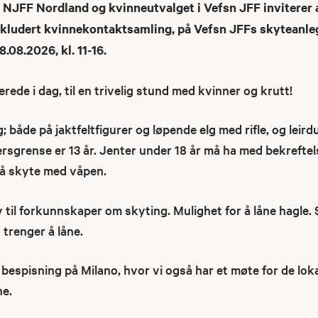
 NJFF Nordland og kvinneutvalget i Vefsn JFF inviterer al
nkludert kvinnekontaktsamling, på
Vefsn JFFs skyteanle
.08.2026, kl. 11-16.
erede i dag, til en trivelig stund med kvinner og krutt!
ng; både på jaktfeltfigurer og løpende elg med rifle, og lei
ersgrense er 13 år. Jenter under 18 år må ha med bekreftel
 å skyte med våpen.
 til forkunnskaper om skyting. Mulighet for å låne hagle. S
trenger å låne.
 bespisning på Milano, hvor vi også har et møte for de lok
e.