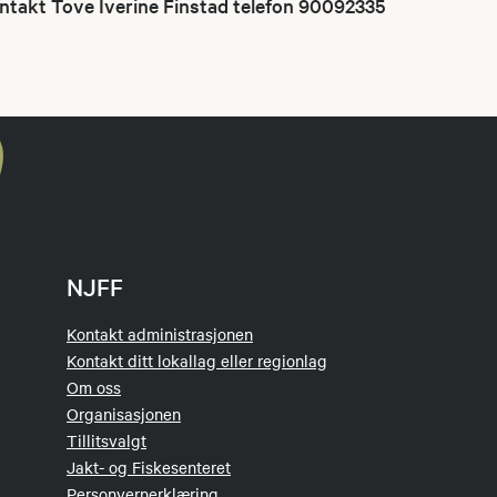
ntakt Tove Iverine Finstad telefon 90092335
NJFF
Kontakt administrasjonen
Kontakt ditt lokallag eller regionlag
Om oss
Organisasjonen
Tillitsvalgt
Jakt- og Fiskesenteret
Personvernerklæring