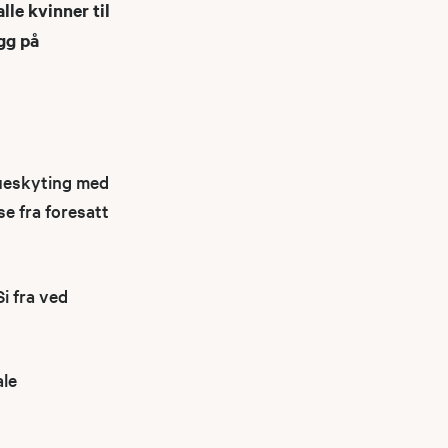
le kvinner til
gg på
rdueskyting med
se fra foresatt
i fra ved
ale