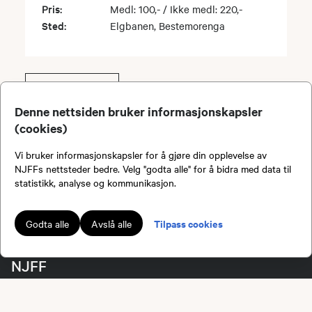
Pris:
Medl: 100,- / Ikke medl: 220,-
Sted:
Elgbanen, Bestemorenga
SE FLERE
Denne nettsiden bruker informasjonskapsler
(cookies)
Viser
1
-
5
av
24
Vi bruker informasjonskapsler for å gjøre din opplevelse av
NJFFs nettsteder bedre. Velg "godta alle" for å bidra med data til
Bli medlem!
statistikk, analyse og kommunikasjon.
Tilpass cookies
Godta alle
Avslå alle
NJFF
Kontakt administrasjonen
Kontakt ditt lokallag eller regionlag