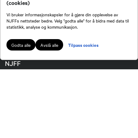
(cookies)
Vi bruker informasjonskapsler for å gjøre din opplevelse av
NJFFs nettsteder bedre. Velg "godta alle" for å bidra med data til
Bli medlem!
statistikk, analyse og kommunikasjon.
Tilpass cookies
Godta alle
Avslå alle
NJFF
Kontakt administrasjonen
Kontakt ditt lokallag eller regionlag
Om oss
Organisasjonen
Tillitsvalgt
Jakt- og Fiskesenteret
Personvernerklæring
Medlemsvilkår