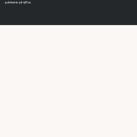
publiserer på njff.no.