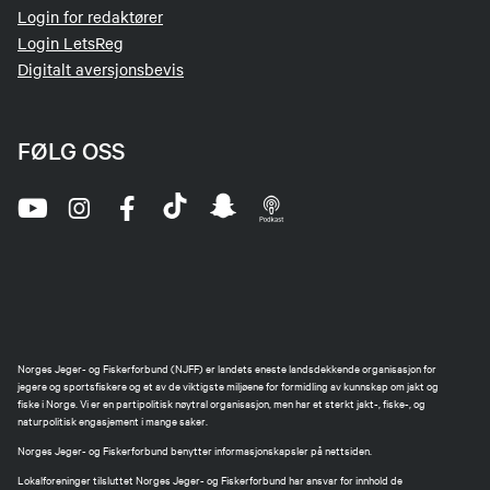
Login for redaktører
Login LetsReg
Digitalt aversjonsbevis
FØLG OSS
Norges Jeger- og Fiskerforbund (NJFF) er landets eneste landsdekkende organisasjon for
jegere og sportsfiskere og et av de viktigste miljøene for formidling av kunnskap om jakt og
fiske i Norge. Vi er en partipolitisk nøytral organisasjon, men har et sterkt jakt-, fiske-, og
naturpolitisk engasjement i mange saker.
Norges Jeger- og Fiskerforbund benytter informasjonskapsler på nettsiden.
Lokalforeninger tilsluttet Norges Jeger- og Fiskerforbund har ansvar for innhold de