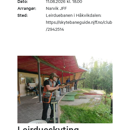
Dato:
11.08.2026 kl. 18.00
Arrangør:
Narvik JFF
Sted:
Leirduebanen i Håkvikdalen:
https://skytebaneguide.njff.no/club
/2942514
Leirdueskyting