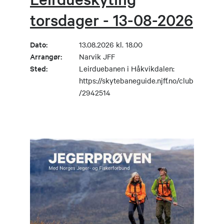
torsdager - 13-08-2026
Dato:
13.08.2026 kl. 18.00
Arrangør:
Narvik JFF
Sted:
Leirduebanen i Håkvikdalen:
https://skytebaneguide.njff.no/club
/2942514