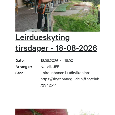
Leirdueskyting
tirsdager - 18-08-2026
Dato:
18.08.2026 kl. 18.00
Arrangør:
Narvik JFF
Sted:
Leirduebanen i Håkvikdalen:
https://skytebaneguide.njff.no/club
/2942514