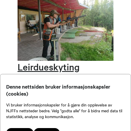
Leirdueskyting
torsdager - 20-08-
Denne nettsiden bruker informasjonskapsler
2026
(cookies)
Vi bruker informasjonskapsler for å gjøre din opplevelse av
Dato:
20.08.2026 kl. 18.00
NJFFs nettsteder bedre. Velg "godta alle" for å bidra med data til
Arrangør:
Narvik JFF
statistikk, analyse og kommunikasjon.
Sted:
Leirduebanen i Håkvikdalen:
https://skytebaneguide.njff.no/club