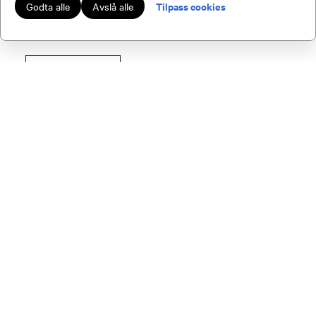
Tilpass cookies
Godta alle
Avslå alle
/2942514
SE FLERE
Viser
1
-
5
av
12
Bli medlem av NJFF
Som medlem av NJFF får du tilgang til en
rekke fordeler.