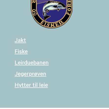
Jakt
Fiske
Leirduebanen
Jegerprøven
Hytter til leie